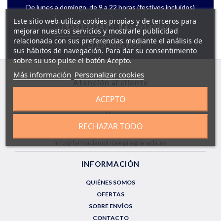
De lunes a domingo, de 9 a 22 horas (festivos incluidos)
Este sitio web utiliza cookies propias y de terceros para
958130141
629142944
mejorar nuestros servicios y mostrarle publicidad
relacionada con sus preferencias mediante el análisis de
ESCRÍBENOS
sus hábitos de navegación. Para dar su consentimiento
sobre su uso pulse el botón Acepto.
Más información
Personalizar cookies
Atención al cliente
ACEPTO
LUN a DOM de 9.00 a 22.00h
958130141
RECHAZAR TODO
info@farmaciaquintalegregranada.es
INFORMACIÓN
QUIÉNES SOMOS
OFERTAS
SOBRE ENVÍOS
CONTACTO