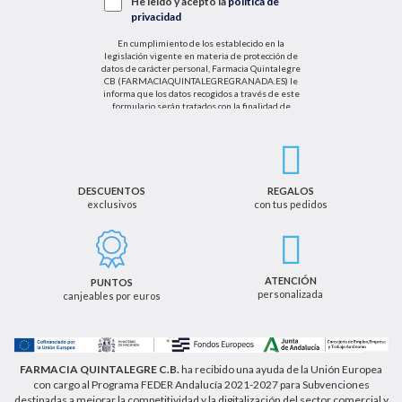
He leído y acepto la
política de
privacidad
En cumplimiento de los establecido en la
legislación vigente en materia de protección de
datos de carácter personal, Farmacia Quintalegre
CB (FARMACIAQUINTALEGREGRANADA.ES) le
informa que los datos recogidos a través de este
formulario serán tratados con la finalidad de
enviarle de información sobre nuestras actividades
productos y servicios. Por tanto, la legitimación para
el tratamiento de sus datos personales se basará
en su consentimiento. Así mismo le informamos
que los datos recogidos no serán comunicados a
terceros salvo obligación legal.
DESCUENTOS
REGALOS
exclusivos
con tus pedidos
Podrá ejercer los derechos de acceso, rectificación,
cancelación u oposición, así como los derechos
adicionales que le asisten a través de la dirección
de email info@farmaciaquintalegregranada.es, así
como a través de los medios detallados en la
ATENCIÓN
PUNTOS
información adicional sobre nuestra política de
personalizada
canjeables por euros
privacidad que puede consultar en la dirección web
https://farmaciaquintalegregranada.es//politica-
privacidad/
FARMACIA QUINTALEGRE C.B.
ha recibido una ayuda de la Unión Europea
con cargo al Programa FEDER Andalucía 2021-2027 para Subvenciones
destinadas a mejorar la competitividad y la digitalización del sector comercial y