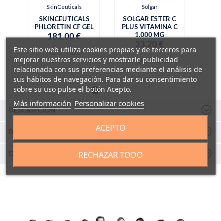
SkinCeuticals
Solgar
SKINCEUTICALS
SOLGAR ESTER C
PHLORETIN CF GEL
PLUS VITAMINA C
1.000 MG
181,00 €
23,20 €
Este sitio web utiliza cookies propias y de terceros para
AGOTADO
mejorar nuestros servicios y mostrarle publicidad
AGOTADO
relacionada con sus preferencias mediante el análisis de
sus hábitos de navegación. Para dar su consentimiento
sobre su uso pulse el botón Acepto.
Más información
Personalizar cookies
DESCRIPCIÓN
ACEPTO
DETALLES Y COMPOSICIÓN
OPINIONES
RECHAZAR TODO