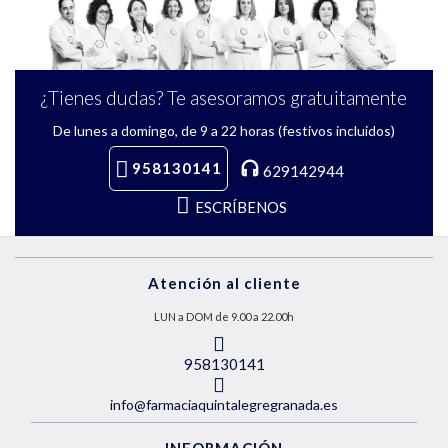
¿Tienes dudas? Te asesoramos gratuitamente
De lunes a domingo, de 9 a 22 horas (festivos incluidos)
958130141
629142944
ESCRÍBENOS
Atención al cliente
LUN a DOM de 9.00 a 22.00h
958130141
info@farmaciaquintalegregranada.es
INFORMACIÓN