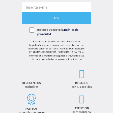
OK
He leído y acepto la
política de
privacidad
En cumplimiento de los establecido en la
legislación vigente en materia de protección de
datos de carácter personal, Farmacia Quintalegre
CB (FARMACIAQUINTALEGREGRANADA.ES) le
informa que los datos recogidos a través de este
formulario serán tratados con la finalidad de
enviarle de información sobre nuestras actividades
productos y servicios. Por tanto, la legitimación para
el tratamiento de sus datos personales se basará
en su consentimiento. Así mismo le informamos
que los datos recogidos no serán comunicados a
terceros salvo obligación legal.
DESCUENTOS
REGALOS
exclusivos
con tus pedidos
Podrá ejercer los derechos de acceso, rectificación,
cancelación u oposición, así como los derechos
adicionales que le asisten a través de la dirección
de email info@farmaciaquintalegregranada.es, así
como a través de los medios detallados en la
ATENCIÓN
PUNTOS
información adicional sobre nuestra política de
personalizada
canjeables por euros
privacidad que puede consultar en la dirección web