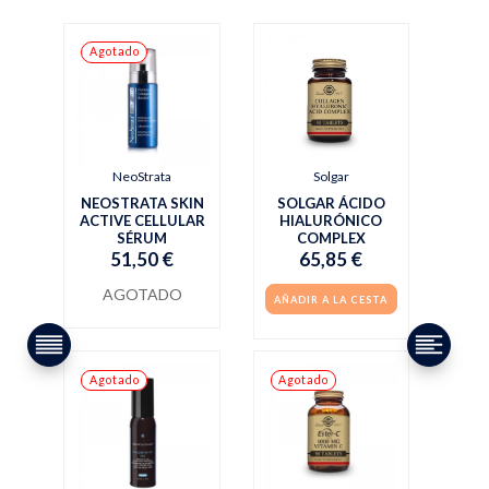
Agotado
NeoStrata
Solgar
NEOSTRATA SKIN
SOLGAR ÁCIDO
ACTIVE CELLULAR
HIALURÓNICO
SÉRUM
COMPLEX
51,50 €
65,85 €
AGOTADO
AÑADIR A LA CESTA
Agotado
Agotado