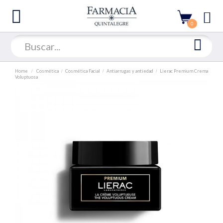
0
Home
Cosmética
Cosmética Facial
Antiarrugas y antiedad
Lierac Premium Crema
Voluptuosa