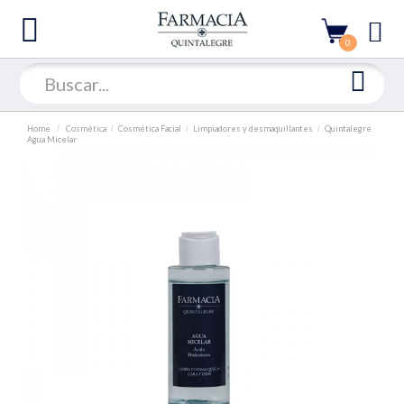
0
Home
Cosmética
Cosmética Facial
Limpiadores y desmaquillantes
Quintalegre
Agua Micelar