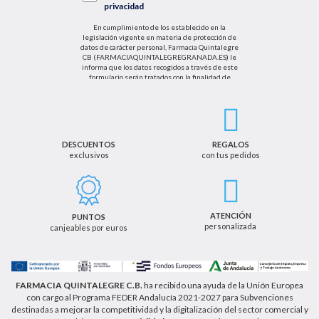
privacidad
En cumplimiento de los establecido en la
legislación vigente en materia de protección de
datos de carácter personal, Farmacia Quintalegre
CB (FARMACIAQUINTALEGREGRANADA.ES) le
informa que los datos recogidos a través de este
formulario serán tratados con la finalidad de
enviarle de información sobre nuestras actividades
productos y servicios. Por tanto, la legitimación para
el tratamiento de sus datos personales se basará
en su consentimiento. Así mismo le informamos
que los datos recogidos no serán comunicados a
terceros salvo obligación legal.
DESCUENTOS
REGALOS
exclusivos
con tus pedidos
Podrá ejercer los derechos de acceso, rectificación,
cancelación u oposición, así como los derechos
adicionales que le asisten a través de la dirección
de email info@farmaciaquintalegregranada.es, así
como a través de los medios detallados en la
ATENCIÓN
PUNTOS
información adicional sobre nuestra política de
personalizada
canjeables por euros
privacidad que puede consultar en la dirección web
https://farmaciaquintalegregranada.es//politica-
privacidad/
FARMACIA QUINTALEGRE C.B.
ha recibido una ayuda de la Unión Europea
con cargo al Programa FEDER Andalucía 2021-2027 para Subvenciones
destinadas a mejorar la competitividad y la digitalización del sector comercial y