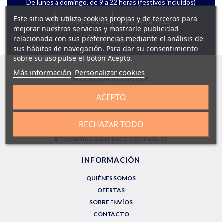
De lunes a domingo, de 9 a 22 horas (festivos incluidos)
Este sitio web utiliza cookies propias y de terceros para
958130141
629142944
mejorar nuestros servicios y mostrarle publicidad
relacionada con sus preferencias mediante el análisis de
ESCRÍBENOS
sus hábitos de navegación. Para dar su consentimiento
sobre su uso pulse el botón Acepto.
Más información
Personalizar cookies
Atención al cliente
LUN a DOM de 9.00 a 22.00h
ACEPTO
958130141
RECHAZAR TODO
info@farmaciaquintalegregranada.es
INFORMACIÓN
QUIÉNES SOMOS
OFERTAS
SOBRE ENVÍOS
CONTACTO