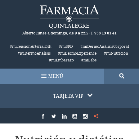
Abierto
lunes a domingo, de 9 a 22h
· T.
958 13 01 41
#miTensiónArterial24h
#miSPD
#miDermoAnálisisCorporal
#miDermoAnálisis
#miDermoExperience
#miNutrición
#miEmbarazo
#miBebé
TARJETA VIP