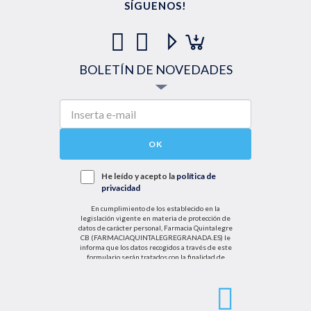
SÍGUENOS!
BOLETÍN DE NOVEDADES
OK
He leído y acepto la
política de
privacidad
En cumplimiento de los establecido en la
legislación vigente en materia de protección de
datos de carácter personal, Farmacia Quintalegre
CB (FARMACIAQUINTALEGREGRANADA.ES) le
informa que los datos recogidos a través de este
formulario serán tratados con la finalidad de
enviarle de información sobre nuestras actividades
productos y servicios. Por tanto, la legitimación para
el tratamiento de sus datos personales se basará
en su consentimiento. Así mismo le informamos
que los datos recogidos no serán comunicados a