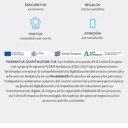
terceros salvo obligación legal.
DESCUENTOS
REGALOS
exclusivos
con tus pedidos
Podrá ejercer los derechos de acceso, rectificación,
cancelación u oposición, así como los derechos
adicionales que le asisten a través de la dirección
de email info@farmaciaquintalegregranada.es, así
como a través de los medios detallados en la
ATENCIÓN
PUNTOS
información adicional sobre nuestra política de
personalizada
canjeables por euros
privacidad que puede consultar en la dirección web
https://farmaciaquintalegregranada.es//politica-
privacidad/
FARMACIA QUINTALEGRE C.B.
ha recibido una ayuda de la Unión Europea
con cargo al Programa FEDER Andalucía 2021-2027 para Subvenciones
destinadas a mejorar la competitividad y la digitalización del sector comercial y
artesano en Andalucía en su
Modalidad B:
Proyectos de apoyo a las personas
trabajadoras autónomas y pymes del sector comercial y artesano para mejorar
su grado de digitalización y la implantación de soluciones para su
transformación digital, la mejora de la seguridad y fiabilidad de los procesos,
así como el impulso de tecnologías disruptivas de apoyo al negocio y a los
procesos que los sustentan.