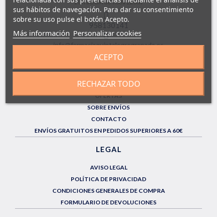
LUN a DOM de 9.00 a 22.00h
sus hábitos de navegación. Para dar su consentimiento
sobre su uso pulse el botón Acepto.
958130141
Más información
Personalizar cookies
info@farmaciaquintalegregranada.es
ACEPTO
INFORMACIÓN
RECHAZAR TODO
QUIÉNES SOMOS
OFERTAS
SOBRE ENVÍOS
CONTACTO
ENVÍOS GRATUITOS EN PEDIDOS SUPERIORES A 60€
LEGAL
AVISO LEGAL
POLÍTICA DE PRIVACIDAD
CONDICIONES GENERALES DE COMPRA
FORMULARIO DE DEVOLUCIONES