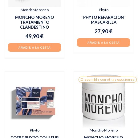
Moncho Moreno
Phyto
MONCHO MORENO
PHYTO REPARACION
TRATAMIENTO
MASCARILLA
CLANDESTINO
27,90 €
49,90 €
AÑADIR A LA CESTA
AÑADIR A LA CESTA
Disponible con otras opcciones
Phyto
Moncho Moreno
COFRE PHYTO COULEUR
MONCHO MORENO