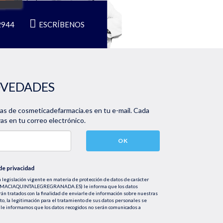
2944
ESCRÍBENOS
OVEDADES
vas de cosmeticadefarmacia.es en tu e-mail. Cada
s en tu correo electrónico.
OK
 de privacidad
 legislación vigente en materia de protección de datos de carácter
FARMACIAQUINTALEGREGRANADA.ES) le informa que los datos
rán tratados con la finalidad de enviarle de información sobre nuestras
nto, la legitimación para el tratamiento de sus datos personales se
le informamos que los datos recogidos no serán comunicados a