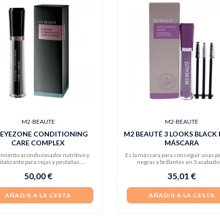
M2-BEAUTE
M2-BEAUTE
 EYEZONE CONDITIONING
M2 BEAUTÉ 3 LOOKS BLACK
CARE COMPLEX
MÁSCARA
amiento acondicionador nutritivo y
Es la máscara para conseguir unas p
italizante para cejas y pestañas....
negras y brillantes en 3 acabados
50,00 €
35,01 €
AÑADIR A LA CESTA
AÑADIR A LA CESTA