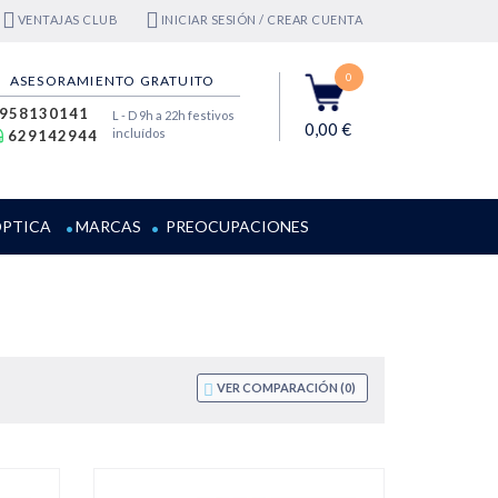
VENTAJAS CLUB
INICIAR SESIÓN / CREAR CUENTA
0
ASESORAMIENTO GRATUITO
958130141
L - D 9h a 22h festivos
0,00 €
incluídos
629142944
PTICA
MARCAS
PREOCUPACIONES
VER COMPARACIÓN (
0
)