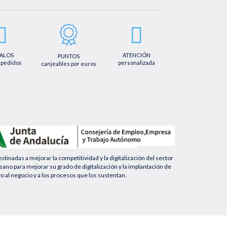
tificación, cancelación u oposición, así como los derechos adicionales que
mail info@farmaciaquintalegregranada.es, así como a través de los
ional sobre nuestra política de privacidad que puede consultar en la
regranada.es//politica-privacidad/
ALOS
ATENCIÓN
PUNTOS
 pedidos
personalizada
canjeables por euros
nadas a mejorar la competitividad y la digitalización del sector
no para mejorar su grado de digitalización y la implantación de
yo al negocio y a los procesos que los sustentan.