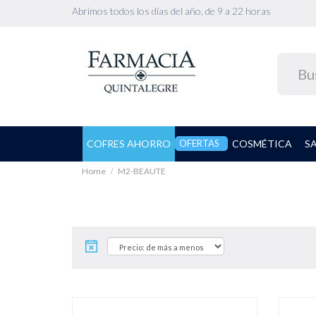
Abrimos todos los días del año, de 9 a 22 horas
COFRES AHORRO
OFERTAS
COSMÉTICA
S
Home
M2-BEAUTE