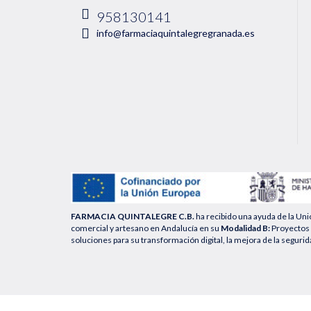
958130141
info@farmaciaquintalegregranada.es
FARMACIA QUINTALEGRE C.B.
ha recibido una ayuda de la Un
comercial y artesano en Andalucía en su
Modalidad B:
Proyectos 
soluciones para su transformación digital, la mejora de la segurid