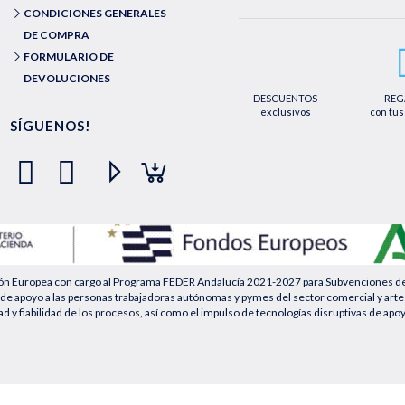
Podrá ejercer los derechos de acceso, rec
CONDICIONES GENERALES
le asisten a través de la dirección de e
medios detallados en la información adic
DE COMPRA
dirección web https://farmaciaquintaleg
FORMULARIO DE
DEVOLUCIONES
DESCUENTOS
REG
exclusivos
con tus
SÍGUENOS!
ión Europea con cargo al Programa FEDER Andalucía 2021-2027 para Subvenciones desti
de apoyo a las personas trabajadoras autónomas y pymes del sector comercial y artesa
ad y fiabilidad de los procesos, así como el impulso de tecnologías disruptivas de apo