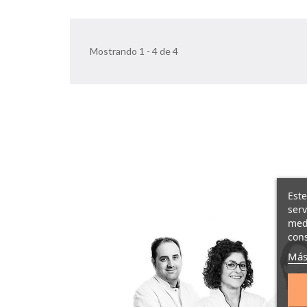
Mostrando 1 - 4 de 4
Este
serv
medi
cons
Más