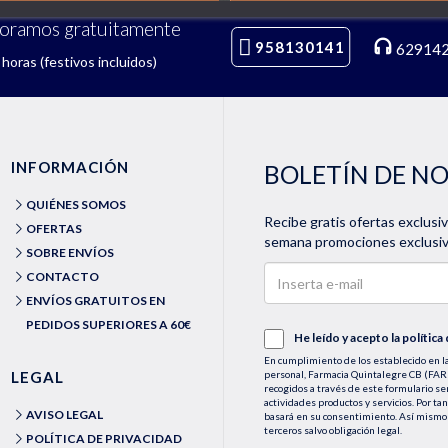
soramos gratuitamente
958130141
62914
horas (festivos incluidos)
INFORMACIÓN
BOLETÍN DE N
QUIÉNES SOMOS
Recibe gratis ofertas exclusi
OFERTAS
semana promociones exclusiva
SOBRE ENVÍOS
CONTACTO
ENVÍOS GRATUITOS EN
PEDIDOS SUPERIORES A 60€
He leído y acepto la
política
En cumplimiento de los establecido en la
LEGAL
personal, Farmacia Quintalegre CB (
recogidos a través de este formulario se
actividades productos y servicios. Por ta
AVISO LEGAL
basará en su consentimiento. Así mismo 
terceros salvo obligación legal.
POLÍTICA DE PRIVACIDAD