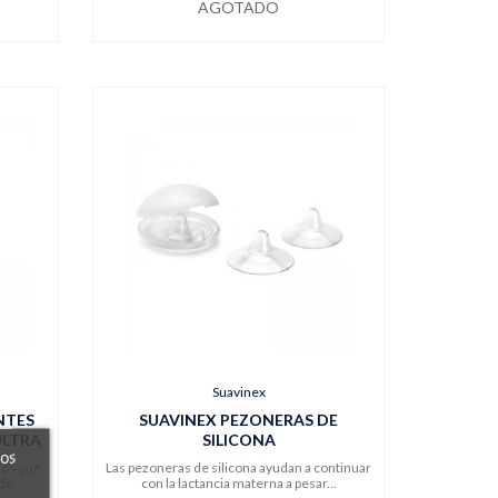
AGOTADO
Suavinex
NTES
SUAVINEX PEZONERAS DE
ULTRA
SILICONA
ros
los que
Las pezoneras de silicona ayudan a continuar
e...
con la lactancia materna a pesar...