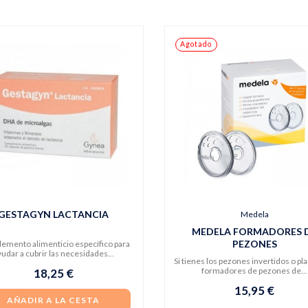
Agotado
GESTAGYN LACTANCIA
Medela
MEDELA FORMADORES 
PEZONES
emento alimenticio específico para
yudar a cubrir las necesidades...
Si tienes los pezones invertidos o pla
formadores de pezones de...
18,25 €
15,95 €
AÑADIR A LA CESTA