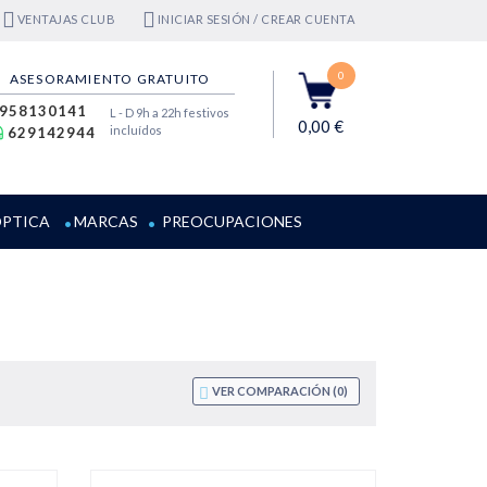
VENTAJAS CLUB
INICIAR SESIÓN / CREAR CUENTA
0
ASESORAMIENTO GRATUITO
958130141
L - D 9h a 22h festivos
0,00 €
incluídos
629142944
PTICA
MARCAS
PREOCUPACIONES
VER COMPARACIÓN (
0
)