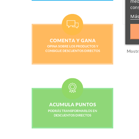
medi
cons
Más
Mostra