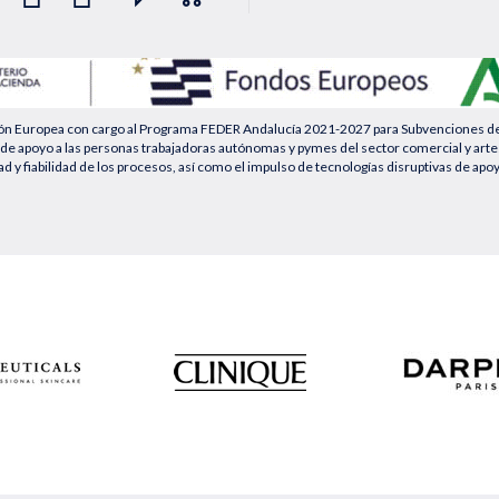
ión Europea con cargo al Programa FEDER Andalucía 2021-2027 para Subvenciones desti
de apoyo a las personas trabajadoras autónomas y pymes del sector comercial y artesa
ad y fiabilidad de los procesos, así como el impulso de tecnologías disruptivas de apo