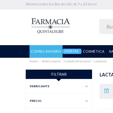
Abrimos todos los días del año, de 9 a 22 horas
COFRES AHORRO
OFERTAS
COSMÉTICA
S
Home
Bebé y mamá
Cuidado de la mamá
Lactancia
FILTRAR
LACT
FABRICANTE
PRECIO