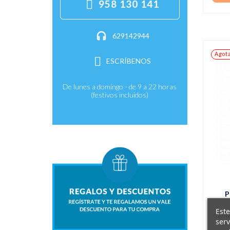
958 130 141
629142944
Agot
ESCRÍBENOS
De lunes a domingo - de 9 a 22 horas
(festivos incluidos)
P
Este
Gel ne
serv