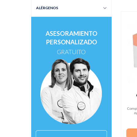
ALÉRGENOS
ASESORAMIENTO
PERSONALIZADO
GRATUITO
Compl
a