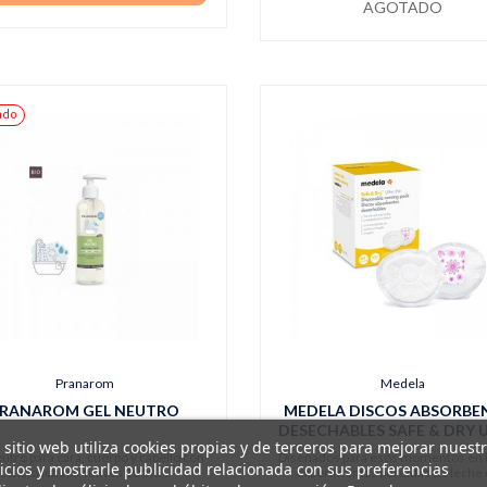
AGOTADO
ado
Pranarom
Medela
RANAROM GEL NEUTRO
MEDELA DISCOS ABSORBE
DESECHABLES SAFE & DRY 
 sitio web utiliza cookies propias y de terceros para mejorar nuest
THIN
utro para cara, cuerpo y cabello con
Diseñados para esos momentos en 
icios y mostrarle publicidad relacionada con sus preferencias
tensioactivos suaves 100%...
experimentas pérdidas de leche d