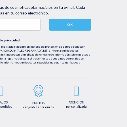
vas de cosmeticadefarmacia.es en tu e-mail. Cada
s en tu correo electrónico.
OK
 de privacidad
 legislación vigente en materia de protección de datos de carácter
FARMACIAQUINTALEGREGRANADA.ES) le informa que los datos
rán tratados con la finalidad de enviarle de información sobre nuestras
nto, la legitimación para el tratamiento de sus datos personales se
le informamos que los datos recogidos no serán comunicados a
tificación, cancelación u oposición, así como los derechos adicionales que
mail info@farmaciaquintalegregranada.es, así como a través de los
ional sobre nuestra política de privacidad que puede consultar en la
regranada.es//politica-privacidad/
ALOS
ATENCIÓN
PUNTOS
 pedidos
personalizada
canjeables por euros