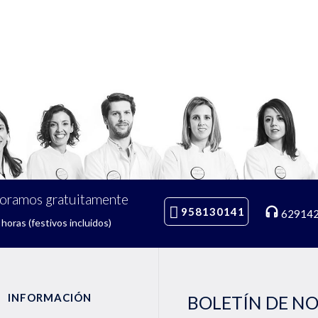
soramos gratuitamente
958130141
62914
horas (festivos incluidos)
INFORMACIÓN
BOLETÍN DE N