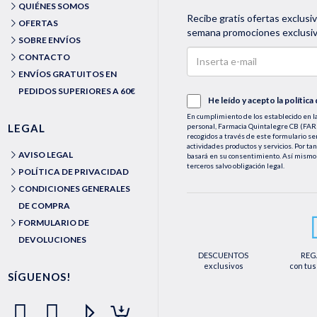
QUIÉNES SOMOS
Recibe gratis ofertas exclusi
OFERTAS
semana promociones exclusiva
SOBRE ENVÍOS
CONTACTO
ENVÍOS GRATUITOS EN
PEDIDOS SUPERIORES A 60€
He leído y acepto la
política
En cumplimiento de los establecido en la
LEGAL
personal, Farmacia Quintalegre CB (
recogidos a través de este formulario se
actividades productos y servicios. Por ta
AVISO LEGAL
basará en su consentimiento. Así mismo 
terceros salvo obligación legal.
POLÍTICA DE PRIVACIDAD
Podrá ejercer los derechos de acceso, rec
CONDICIONES GENERALES
le asisten a través de la dirección de e
medios detallados en la información adic
DE COMPRA
dirección web https://farmaciaquintaleg
FORMULARIO DE
DEVOLUCIONES
DESCUENTOS
REG
exclusivos
con tus
SÍGUENOS!