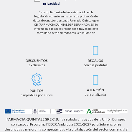
privacidad
En cumplimiento de los establecido en la
legislación vigente en materia de protección de
datos de carácter personal, Farmacia Quintalegre
CB (FARMACIAQUINTALEGREGRANADA.ES) le
informa que los datos recogidos a través de este
formulario serán tratados con la finalidad de
enviarle de información sobre nuestras actividades
productos y servicios. Por tanto, la legitimación para
el tratamiento de sus datos personales se basará
en su consentimiento. Así mismo le informamos
que los datos recogidos no serán comunicados a
terceros salvo obligación legal.
DESCUENTOS
REGALOS
exclusivos
con tus pedidos
Podrá ejercer los derechos de acceso, rectificación,
cancelación u oposición, así como los derechos
adicionales que le asisten a través de la dirección
de email info@farmaciaquintalegregranada.es, así
como a través de los medios detallados en la
ATENCIÓN
PUNTOS
información adicional sobre nuestra política de
personalizada
canjeables por euros
privacidad que puede consultar en la dirección web
https://farmaciaquintalegregranada.es//politica-
privacidad/
FARMACIA QUINTALEGRE C.B.
ha recibido una ayuda de la Unión Europea
con cargo al Programa FEDER Andalucía 2021-2027 para Subvenciones
destinadas a mejorar la competitividad y la digitalización del sector comercial y