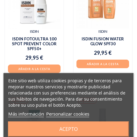
ISDIN
ISDIN
ISDIN FOTOULTRA 100
ISDIN FUSION WATER
SPOT PREVENT COLOR
GLOW SPF30
SPF50+
29,95 €
29,95 €
AÑADIR A LA CESTA
AÑADIR A LA CESTA
Este sitio web utiliza cookies propias y de terceros para
mejorar nuestros servicios y mostrarle publicidad
relacionada con sus preferencias mediante el análisis de
sus hábitos de navegación. Para dar su consentimiento
Agotado
Agotado
sobre su uso pulse el botón Acepto.
Más información
Personalizar cookies
ACEPTO