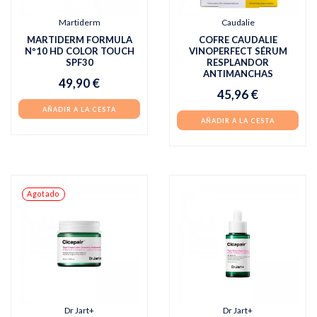
Martiderm
Caudalie
MARTIDERM FORMULA
COFRE CAUDALIE
Nº10 HD COLOR TOUCH
VINOPERFECT SÉRUM
SPF30
RESPLANDOR
ANTIMANCHAS
49,90 €
45,96 €
AÑADIR A LA CESTA
AÑADIR A LA CESTA
Agotado
Dr Jart+
Dr Jart+