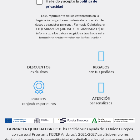
He leído y acepto la
política de
privacidad
En cumplimiento de los establecido en la
legislación vigente en materia de protección de
datos de carácter personal, Farmacia Quintalegre
CB (FARMACIAQUINTALEGREGRANADA.ES) le
informa que los datos recogidos a través de este
formulario serán tratados con la finalidad de
enviarle de información sobre nuestras actividades
productos y servicios. Por tanto, la legitimación para
el tratamiento de sus datos personales se basará
en su consentimiento. Así mismo le informamos
que los datos recogidos no serán comunicados a
terceros salvo obligación legal.
DESCUENTOS
REGALOS
exclusivos
con tus pedidos
Podrá ejercer los derechos de acceso, rectificación,
cancelación u oposición, así como los derechos
adicionales que le asisten a través de la dirección
de email info@farmaciaquintalegregranada.es, así
como a través de los medios detallados en la
ATENCIÓN
PUNTOS
información adicional sobre nuestra política de
personalizada
canjeables por euros
privacidad que puede consultar en la dirección web
https://farmaciaquintalegregranada.es//politica-
privacidad/
FARMACIA QUINTALEGRE C.B.
ha recibido una ayuda de la Unión Europea
con cargo al Programa FEDER Andalucía 2021-2027 para Subvenciones
destinadas a mejorar la competitividad y la digitalización del sector comercial y