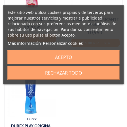
Este sitio web utiliza cookies propias y de terceros para
Durex
Combe
mejorar nuestros servicios y mostrarle publicidad
DUREX PLAY CHERRY GEL
VAGISIL GEL LUBRICANTE
relacionada con sus preferencias mediante el análisis de
VAGINAL
12,35 €
sus hábitos de navegación. Para dar su consentimiento
10,95 €
sobre su uso pulse el botón Acepto.
AÑADIR A LA CESTA
Más información
Personalizar cookies
AÑADIR A LA CESTA
ACEPTO
RECHAZAR TODO
Durex
DUREX PLAY ORIGINAL