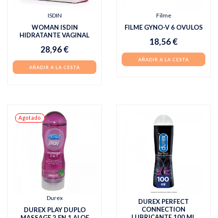
ISDIN
Filme
WOMAN ISDIN
FILME GYNO-V 6 OVULOS
HIDRATANTE VAGINAL
18,56 €
28,96 €
AÑADIR A LA CESTA
AÑADIR A LA CESTA
Agotado
Durex
DUREX PERFECT
CONNECTION
DUREX PLAY DUPLO
LUBRICANTE 100 ML
MASSAGE 2 EN 1 ALOE