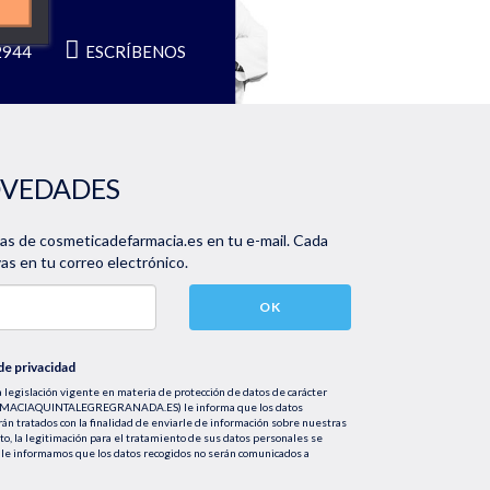
2944
ESCRÍBENOS
OVEDADES
vas de cosmeticadefarmacia.es en tu e-mail. Cada
s en tu correo electrónico.
OK
 de privacidad
 legislación vigente en materia de protección de datos de carácter
FARMACIAQUINTALEGREGRANADA.ES) le informa que los datos
rán tratados con la finalidad de enviarle de información sobre nuestras
nto, la legitimación para el tratamiento de sus datos personales se
le informamos que los datos recogidos no serán comunicados a