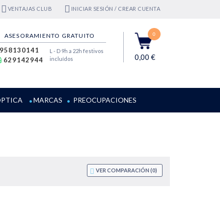
VENTAJAS CLUB
INICIAR SESIÓN / CREAR CUENTA
0
ASESORAMIENTO GRATUITO
958130141
L - D 9h a 22h festivos
0,00 €
incluídos
629142944
PTICA
MARCAS
PREOCUPACIONES
VER COMPARACIÓN (
0
)