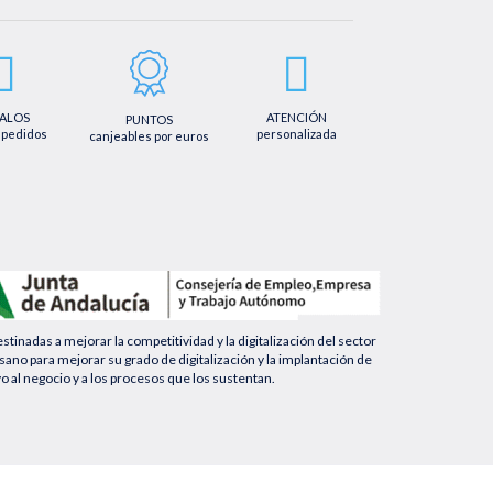
tificación, cancelación u oposición, así como los derechos adicionales que
mail info@farmaciaquintalegregranada.es, así como a través de los
ional sobre nuestra política de privacidad que puede consultar en la
regranada.es//politica-privacidad/
ALOS
ATENCIÓN
PUNTOS
 pedidos
personalizada
canjeables por euros
nadas a mejorar la competitividad y la digitalización del sector
no para mejorar su grado de digitalización y la implantación de
yo al negocio y a los procesos que los sustentan.