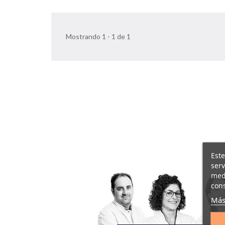
Mostrando 1 - 1 de 1
Este
serv
medi
cons
Más