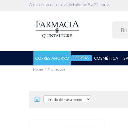
Abrimos todos los días del año, de 9 a 22 horas
COFRES AHORRO
OFERTAS
COSMÉTICA
S
Home
Pharmaton