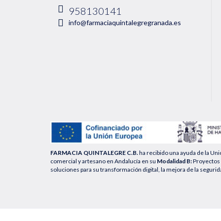
958130141
info@farmaciaquintalegregranada.es
FARMACIA QUINTALEGRE C.B.
ha recibido una ayuda de la Un
comercial y artesano en Andalucía en su
Modalidad B:
Proyectos 
soluciones para su transformación digital, la mejora de la segurid