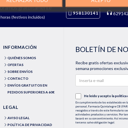
soramos gratuitamente
958130141
62914
horas (festivos incluidos)
INFORMACIÓN
BOLETÍN DE N
QUIÉNES SOMOS
Recibe gratis ofertas exclusi
OFERTAS
semana promociones exclusiva
SOBRE ENVÍOS
CONTACTO
ENVÍOS GRATUITOS EN
PEDIDOS SUPERIORES A 60€
He leído y acepto la
política
En cumplimiento de los establecido en la
LEGAL
personal, Farmacia Quintalegre CB (
recogidos a través de este formulario se
actividades productos y servicios. Por ta
AVISO LEGAL
basará en su consentimiento. Así mismo 
terceros salvo obligación legal.
POLÍTICA DE PRIVACIDAD