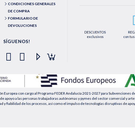
Podrá ejercer los derechos de acceso, rec
CONDICIONES GENERALES
le asisten a través de la dirección de e
medios detallados en la información adic
DE COMPRA
dirección web https://farmaciaquintaleg
FORMULARIO DE
DEVOLUCIONES
DESCUENTOS
REG
exclusivos
con tus
SÍGUENOS!
ión Europea con cargo al Programa FEDER Andalucía 2021-2027 para Subvenciones desti
de apoyo a las personas trabajadoras autónomas y pymes del sector comercial y artesa
ad y fiabilidad de los procesos, así como el impulso de tecnologías disruptivas de apo