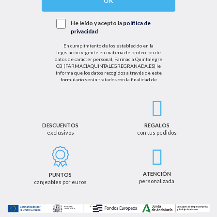
OK
He leído y acepto la
política de
privacidad
En cumplimiento de los establecido en la
legislación vigente en materia de protección de
datos de carácter personal, Farmacia Quintalegre
CB (FARMACIAQUINTALEGREGRANADA.ES) le
informa que los datos recogidos a través de este
formulario serán tratados con la finalidad de
enviarle de información sobre nuestras actividades
productos y servicios. Por tanto, la legitimación para
el tratamiento de sus datos personales se basará
en su consentimiento. Así mismo le informamos
que los datos recogidos no serán comunicados a
terceros salvo obligación legal.
DESCUENTOS
REGALOS
exclusivos
con tus pedidos
Podrá ejercer los derechos de acceso, rectificación,
cancelación u oposición, así como los derechos
adicionales que le asisten a través de la dirección
de email info@farmaciaquintalegregranada.es, así
como a través de los medios detallados en la
ATENCIÓN
PUNTOS
información adicional sobre nuestra política de
personalizada
canjeables por euros
privacidad que puede consultar en la dirección web
https://farmaciaquintalegregranada.es//politica-
privacidad/