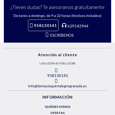
¿Tienes dudas? Te asesoramos gratuitamente
De lunes a domingo, de 9 a 22 horas (festivos incluidos)
958130141
629142944
ESCRÍBENOS
Atención al cliente
LUN a DOM de 9.00 a 22.00h
958130141
info@farmaciaquintalegregranada.es
INFORMACIÓN
QUIÉNES SOMOS
OFERTAS