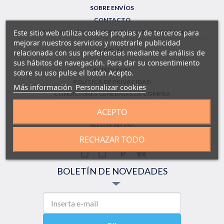
SOBRE ENVÍOS
CONTACTO
Este sitio web utiliza cookies propias y de terceros para
ENVÍOS GRATUITOS EN PEDIDOS SUPERIORES A 60€
mejorar nuestros servicios y mostrarle publicidad
LEGAL
relacionada con sus preferencias mediante el análisis de
sus hábitos de navegación. Para dar su consentimiento
AVISO LEGAL
sobre su uso pulse el botón Acepto.
POLÍTICA DE PRIVACIDAD
Más información
Personalizar cookies
CONDICIONES GENERALES DE COMPRA
FORMULARIO DE DEVOLUCIONES
ACEPTO
SÍGUENOS!
RECHAZAR TODO
BOLETÍN DE NOVEDADES