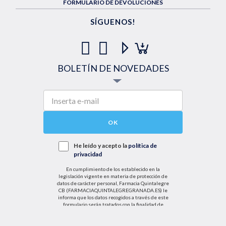
FORMULARIO DE DEVOLUCIONES
SÍGUENOS!
BOLETÍN DE NOVEDADES
OK
He leído y acepto la
política de
privacidad
En cumplimiento de los establecido en la
legislación vigente en materia de protección de
datos de carácter personal, Farmacia Quintalegre
CB (FARMACIAQUINTALEGREGRANADA.ES) le
informa que los datos recogidos a través de este
formulario serán tratados con la finalidad de
enviarle de información sobre nuestras actividades
productos y servicios. Por tanto, la legitimación para
el tratamiento de sus datos personales se basará