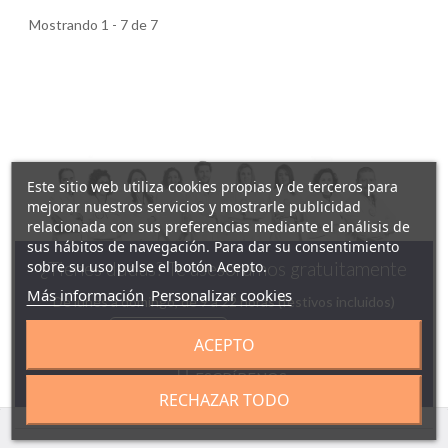
Mostrando 1 - 7 de 7
Este sitio web utiliza cookies propias y de terceros para
mejorar nuestros servicios y mostrarle publicidad
relacionada con sus preferencias mediante el análisis de
sus hábitos de navegación. Para dar su consentimiento
sobre su uso pulse el botón Acepto.
¿Tienes dudas? Te asesoramos gratuitamente
Más información
Personalizar cookies
De lunes a domingo, de 9 a 22 horas (festivos incluidos)
958130141
629142944
ACEPTO
ESCRÍBENOS
RECHAZAR TODO