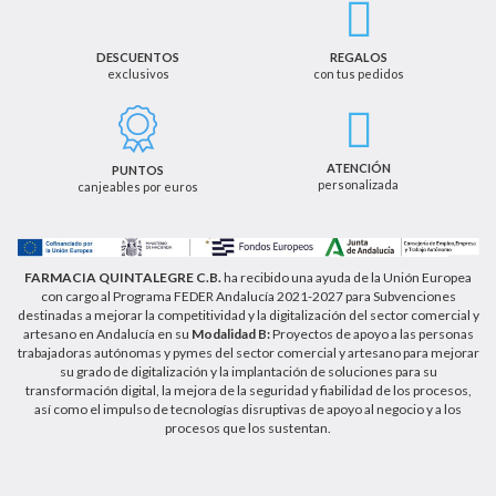
en su consentimiento. Así mismo le informamos
que los datos recogidos no serán comunicados a
terceros salvo obligación legal.
DESCUENTOS
REGALOS
exclusivos
con tus pedidos
Podrá ejercer los derechos de acceso, rectificación,
cancelación u oposición, así como los derechos
adicionales que le asisten a través de la dirección
de email info@farmaciaquintalegregranada.es, así
como a través de los medios detallados en la
ATENCIÓN
PUNTOS
información adicional sobre nuestra política de
personalizada
canjeables por euros
privacidad que puede consultar en la dirección web
https://farmaciaquintalegregranada.es//politica-
privacidad/
FARMACIA QUINTALEGRE C.B.
ha recibido una ayuda de la Unión Europea
con cargo al Programa FEDER Andalucía 2021-2027 para Subvenciones
destinadas a mejorar la competitividad y la digitalización del sector comercial y
artesano en Andalucía en su
Modalidad B:
Proyectos de apoyo a las personas
trabajadoras autónomas y pymes del sector comercial y artesano para mejorar
su grado de digitalización y la implantación de soluciones para su
transformación digital, la mejora de la seguridad y fiabilidad de los procesos,
así como el impulso de tecnologías disruptivas de apoyo al negocio y a los
procesos que los sustentan.