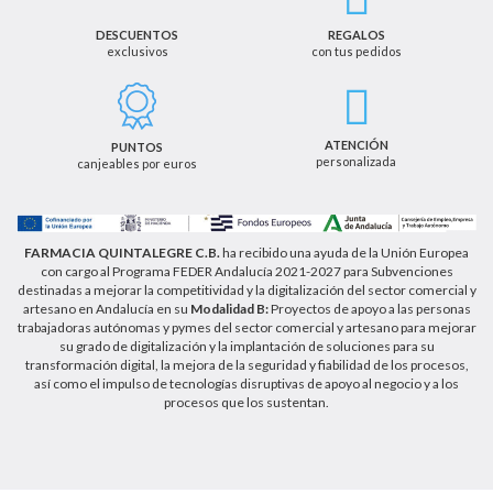
que los datos recogidos no serán comunicados a
terceros salvo obligación legal.
DESCUENTOS
REGALOS
exclusivos
con tus pedidos
Podrá ejercer los derechos de acceso, rectificación,
cancelación u oposición, así como los derechos
adicionales que le asisten a través de la dirección
de email info@farmaciaquintalegregranada.es, así
como a través de los medios detallados en la
ATENCIÓN
PUNTOS
información adicional sobre nuestra política de
personalizada
canjeables por euros
privacidad que puede consultar en la dirección web
https://farmaciaquintalegregranada.es//politica-
privacidad/
FARMACIA QUINTALEGRE C.B.
ha recibido una ayuda de la Unión Europea
con cargo al Programa FEDER Andalucía 2021-2027 para Subvenciones
destinadas a mejorar la competitividad y la digitalización del sector comercial y
artesano en Andalucía en su
Modalidad B:
Proyectos de apoyo a las personas
trabajadoras autónomas y pymes del sector comercial y artesano para mejorar
su grado de digitalización y la implantación de soluciones para su
transformación digital, la mejora de la seguridad y fiabilidad de los procesos,
así como el impulso de tecnologías disruptivas de apoyo al negocio y a los
procesos que los sustentan.