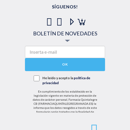
SÍGUENOS!
BOLETÍN DE NOVEDADES
OK
He leído y acepto la
política de
privacidad
En cumplimiento de los establecido en la
legislación vigente en materia de protección de
datos de carácter personal, Farmacia Quintalegre
CB (FARMACIAQUINTALEGREGRANADA.ES) le
informa que los datos recogidos a través de este
formulario serán tratados con la finalidad de
enviarle de información sobre nuestras actividades
productos y servicios. Por tanto, la legitimación para
el tratamiento de sus datos personales se basará
en su consentimiento. Así mismo le informamos