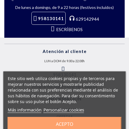
De lunes a domingo, de 9 a 22 horas (festivos incluidos)
958130141
629142944
ESCRÍBENOS
Atención al cliente
LUN a DOM de 9.00 a 22.00h
958130141
Este sitio web utiliza cookies propias y de terceros para
mejorar nuestros servicios y mostrarle publicidad
info@farmaciaquintalegregranada.es
relacionada con sus preferencias mediante el análisis de
sus hábitos de navegación. Para dar su consentimiento
INFORMACIÓN
sobre su uso pulse el botón Acepto.
Más información
Personalizar cookies
QUIÉNES SOMOS
OFERTAS
ACEPTO
SOBRE ENVÍOS