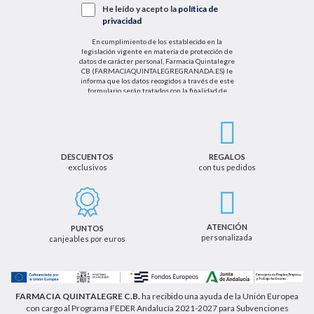
He leído y acepto la
política de
privacidad
En cumplimiento de los establecido en la
legislación vigente en materia de protección de
datos de carácter personal, Farmacia Quintalegre
CB (FARMACIAQUINTALEGREGRANADA.ES) le
informa que los datos recogidos a través de este
formulario serán tratados con la finalidad de
enviarle de información sobre nuestras actividades
productos y servicios. Por tanto, la legitimación para
el tratamiento de sus datos personales se basará
en su consentimiento. Así mismo le informamos
que los datos recogidos no serán comunicados a
terceros salvo obligación legal.
DESCUENTOS
REGALOS
exclusivos
con tus pedidos
Podrá ejercer los derechos de acceso, rectificación,
cancelación u oposición, así como los derechos
adicionales que le asisten a través de la dirección
de email info@farmaciaquintalegregranada.es, así
como a través de los medios detallados en la
ATENCIÓN
PUNTOS
información adicional sobre nuestra política de
personalizada
canjeables por euros
privacidad que puede consultar en la dirección web
https://farmaciaquintalegregranada.es//politica-
privacidad/
FARMACIA QUINTALEGRE C.B.
ha recibido una ayuda de la Unión Europea
con cargo al Programa FEDER Andalucía 2021-2027 para Subvenciones