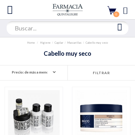
0
Home
Higiene
Capilar
Mascarillas
Cabello muy seco
Cabello muy seco
FILTRAR