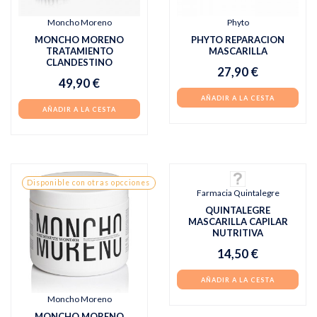
Moncho Moreno
Phyto
MONCHO MORENO
PHYTO REPARACION
TRATAMIENTO
MASCARILLA
CLANDESTINO
27,90 €
49,90 €
AÑADIR A LA CESTA
AÑADIR A LA CESTA
Disponible con otras opcciones
Farmacia Quintalegre
QUINTALEGRE
MASCARILLA CAPILAR
NUTRITIVA
14,50 €
AÑADIR A LA CESTA
Moncho Moreno
MONCHO MORENO