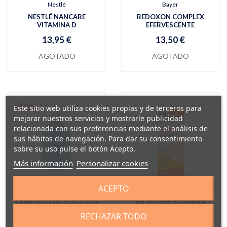
Nestlé
Bayer
NESTLÉ NANCARE
REDOXON COMPLEX
VITAMINA D
EFERVESCENTE
13,95 €
13,50 €
AGOTADO
AGOTADO
Agotado
Este sitio web utiliza cookies propias y de terceros para
mejorar nuestros servicios y mostrarle publicidad
relacionada con sus preferencias mediante el análisis de
sus hábitos de navegación. Para dar su consentimiento
sobre su uso pulse el botón Acepto.
Más información
Personalizar cookies
ACEPTO
Farmacia Quintalegre
Cinfa
QUINTALEGRE SOLUCIÓN
NS VITANS VITAMINA
HIDROALCOHÓLICA
C+ZINC
RECHAZAR TODO
DESINFECTANTE DE
6,00 €
MANOS