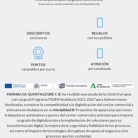
formulario serán tratados con la finalidad de
enviarle de información sobre nuestras actividades
productos y servicios. Por tanto, la legitimación para
el tratamiento de sus datos personales se basará
en su consentimiento. Así mismo le informamos
que los datos recogidos no serán comunicados a
terceros salvo obligación legal.
DESCUENTOS
REGALOS
exclusivos
con tus pedidos
Podrá ejercer los derechos de acceso, rectificación,
cancelación u oposición, así como los derechos
adicionales que le asisten a través de la dirección
de email info@farmaciaquintalegregranada.es, así
como a través de los medios detallados en la
ATENCIÓN
PUNTOS
información adicional sobre nuestra política de
personalizada
canjeables por euros
privacidad que puede consultar en la dirección web
https://farmaciaquintalegregranada.es//politica-
privacidad/
FARMACIA QUINTALEGRE C.B.
ha recibido una ayuda de la Unión Europea
con cargo al Programa FEDER Andalucía 2021-2027 para Subvenciones
destinadas a mejorar la competitividad y la digitalización del sector comercial y
artesano en Andalucía en su
Modalidad B:
Proyectos de apoyo a las personas
trabajadoras autónomas y pymes del sector comercial y artesano para mejorar
su grado de digitalización y la implantación de soluciones para su
transformación digital, la mejora de la seguridad y fiabilidad de los procesos,
así como el impulso de tecnologías disruptivas de apoyo al negocio y a los
procesos que los sustentan.