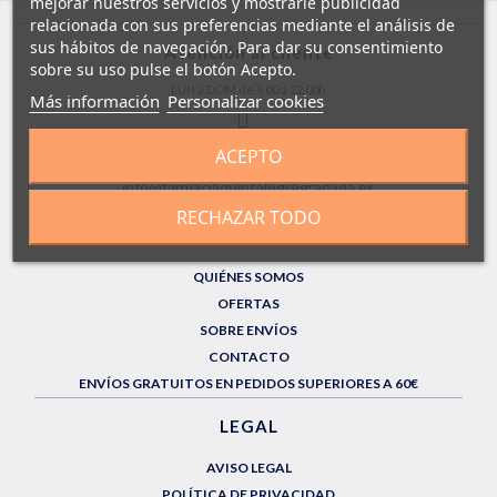
mejorar nuestros servicios y mostrarle publicidad
relacionada con sus preferencias mediante el análisis de
sus hábitos de navegación. Para dar su consentimiento
Atención al cliente
sobre su uso pulse el botón Acepto.
LUN a DOM de 9.00 a 22.00h
Más información
Personalizar cookies
958130141
ACEPTO
info@farmaciaquintalegregranada.es
RECHAZAR TODO
INFORMACIÓN
QUIÉNES SOMOS
OFERTAS
SOBRE ENVÍOS
CONTACTO
ENVÍOS GRATUITOS EN PEDIDOS SUPERIORES A 60€
LEGAL
AVISO LEGAL
POLÍTICA DE PRIVACIDAD