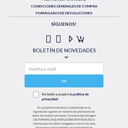
CONDICIONES GENERALES DE COMPRA
FORMULARIO DE DEVOLUCIONES
SÍGUENOS!
BOLETÍN DE NOVEDADES
OK
He leído y acepto la
política de
privacidad
En cumplimiento de los establecido en la
legislación vigente en materia de protección de
datos de carácter personal, Farmacia Quintalegre
CB (FARMACIAQUINTALEGREGRANADA.ES) le
informa que los datos recogidos a través de este
formulario serán tratados con la finalidad de