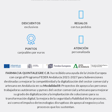
enviarle de información sobre nuestras actividades
productos y servicios. Por tanto, la legitimación para
el tratamiento de sus datos personales se basará
en su consentimiento. Así mismo le informamos
que los datos recogidos no serán comunicados a
terceros salvo obligación legal.
DESCUENTOS
REGALOS
exclusivos
con tus pedidos
Podrá ejercer los derechos de acceso, rectificación,
cancelación u oposición, así como los derechos
adicionales que le asisten a través de la dirección
de email info@farmaciaquintalegregranada.es, así
como a través de los medios detallados en la
ATENCIÓN
PUNTOS
información adicional sobre nuestra política de
personalizada
canjeables por euros
privacidad que puede consultar en la dirección web
https://farmaciaquintalegregranada.es//politica-
privacidad/
FARMACIA QUINTALEGRE C.B.
ha recibido una ayuda de la Unión Europea
con cargo al Programa FEDER Andalucía 2021-2027 para Subvenciones
destinadas a mejorar la competitividad y la digitalización del sector comercial y
artesano en Andalucía en su
Modalidad B:
Proyectos de apoyo a las personas
trabajadoras autónomas y pymes del sector comercial y artesano para mejorar
su grado de digitalización y la implantación de soluciones para su
transformación digital, la mejora de la seguridad y fiabilidad de los procesos,
así como el impulso de tecnologías disruptivas de apoyo al negocio y a los
procesos que los sustentan.