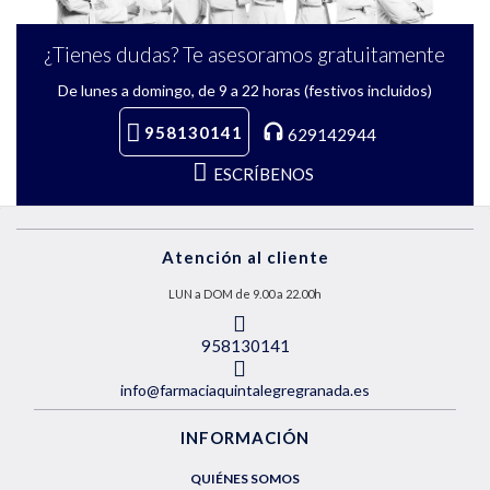
¿Tienes dudas? Te asesoramos gratuitamente
De lunes a domingo, de 9 a 22 horas (festivos incluidos)
958130141
629142944
ESCRÍBENOS
Atención al cliente
LUN a DOM de 9.00 a 22.00h
958130141
info@farmaciaquintalegregranada.es
INFORMACIÓN
QUIÉNES SOMOS