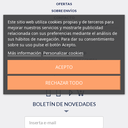
OFERTAS
SOBRE ENVÍOS
CONTACTO
Este sitio web utiliza cookies propias y de terceros para
ENVÍOS GRATUITOS EN PEDIDOS SUPERIORES A 60€
mejorar nuestros servicios y mostrarle publicidad
relacionada con sus preferencias mediante el análisis de
LEGAL
sus hábitos de navegación. Para dar su consentimiento
sobre su uso pulse el botón Acepto.
AVISO LEGAL
Más información
Personalizar cookies
POLÍTICA DE PRIVACIDAD
CONDICIONES GENERALES DE COMPRA
ACEPTO
FORMULARIO DE DEVOLUCIONES
SÍGUENOS!
RECHAZAR TODO
BOLETÍN DE NOVEDADES