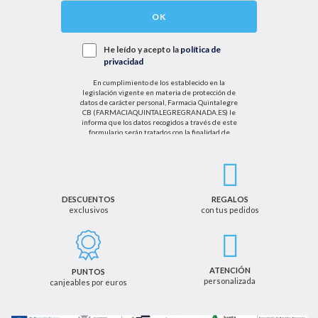
OK
He leído y acepto la
política de
privacidad
En cumplimiento de los establecido en la
legislación vigente en materia de protección de
datos de carácter personal, Farmacia Quintalegre
CB (FARMACIAQUINTALEGREGRANADA.ES) le
informa que los datos recogidos a través de este
formulario serán tratados con la finalidad de
enviarle de información sobre nuestras actividades
productos y servicios. Por tanto, la legitimación para
el tratamiento de sus datos personales se basará
en su consentimiento. Así mismo le informamos
que los datos recogidos no serán comunicados a
terceros salvo obligación legal.
DESCUENTOS
REGALOS
exclusivos
con tus pedidos
Podrá ejercer los derechos de acceso, rectificación,
cancelación u oposición, así como los derechos
adicionales que le asisten a través de la dirección
de email info@farmaciaquintalegregranada.es, así
como a través de los medios detallados en la
ATENCIÓN
PUNTOS
información adicional sobre nuestra política de
personalizada
canjeables por euros
privacidad que puede consultar en la dirección web
https://farmaciaquintalegregranada.es//politica-
privacidad/