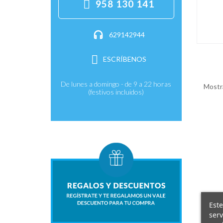
958 130 141
629142944
ESCRÍBENOS
De lunes a domingo - de 9 a 22 horas
Mostra
(festivos incluidos)
Este
serv