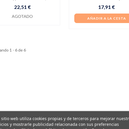
22,51 €
17,91 €
AGOTADO
AÑADIR A LA CESTA
ndo 1 - 6 de 6
 sitio web utiliza cookies propias y de terceros para mejorar nuest
icios y mostrarle publicidad relacionada con sus preferencias