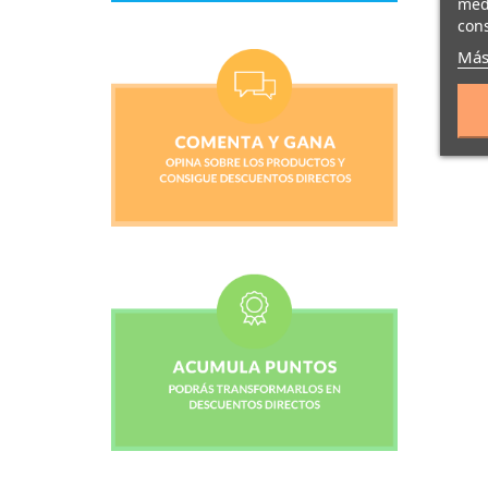
medi
cons
Más