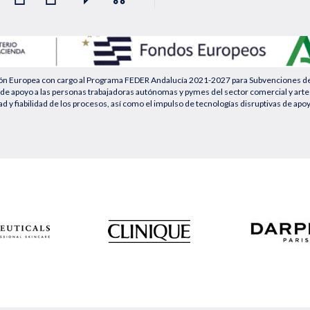
ión Europea con cargo al Programa FEDER Andalucía 2021-2027 para Subvenciones desti
de apoyo a las personas trabajadoras autónomas y pymes del sector comercial y artesa
ad y fiabilidad de los procesos, así como el impulso de tecnologías disruptivas de apo