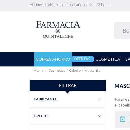
Abrimos todos los días del año, de 9 a 22 horas
COFRES AHORRO
OFERTAS
COSMÉTICA
S
Home
Cosmética
Cabello
Mascarilla
FILTRAR
MASC
Para res
FABRICANTE
al cabell
PRECIO