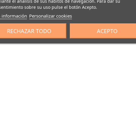
ante el análisis de sus hábitos de navegación. Para dar su
entimiento sobre su uso pulse el botón Acepto.
 información
Personalizar cookies
RECHAZAR TODO
ACEPTO