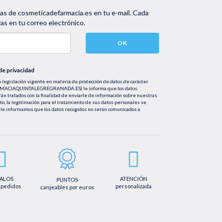
vas de cosmeticadefarmacia.es en tu e-mail. Cada
s en tu correo electrónico.
OK
 de privacidad
 legislación vigente en materia de protección de datos de carácter
FARMACIAQUINTALEGREGRANADA.ES) le informa que los datos
rán tratados con la finalidad de enviarle de información sobre nuestras
nto, la legitimación para el tratamiento de sus datos personales se
le informamos que los datos recogidos no serán comunicados a
tificación, cancelación u oposición, así como los derechos adicionales que
mail info@farmaciaquintalegregranada.es, así como a través de los
ional sobre nuestra política de privacidad que puede consultar en la
regranada.es//politica-privacidad/
ALOS
ATENCIÓN
PUNTOS
 pedidos
personalizada
canjeables por euros