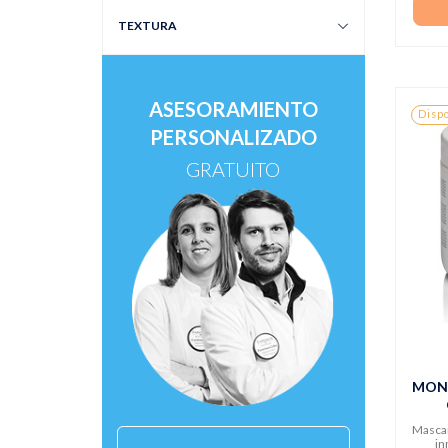
TEXTURA
ASESORAMIENTO
Dispo
PERSONALIZADO
GRATUITO
MON
Mascar
in