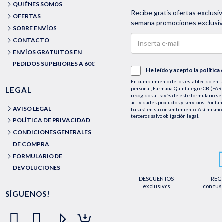
QUIÉNES SOMOS
Recibe gratis ofertas exclusi
OFERTAS
semana promociones exclusiva
SOBRE ENVÍOS
CONTACTO
ENVÍOS GRATUITOS EN
PEDIDOS SUPERIORES A 60€
He leído y acepto la
política
En cumplimiento de los establecido en la
LEGAL
personal, Farmacia Quintalegre CB (
recogidos a través de este formulario se
actividades productos y servicios. Por ta
AVISO LEGAL
basará en su consentimiento. Así mismo 
terceros salvo obligación legal.
POLÍTICA DE PRIVACIDAD
Podrá ejercer los derechos de acceso, rec
CONDICIONES GENERALES
le asisten a través de la dirección de e
medios detallados en la información adic
DE COMPRA
dirección web https://farmaciaquintaleg
FORMULARIO DE
DEVOLUCIONES
DESCUENTOS
REG
exclusivos
con tus
SÍGUENOS!