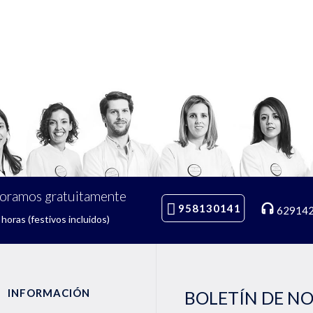
soramos gratuitamente
958130141
62914
horas (festivos incluidos)
INFORMACIÓN
BOLETÍN DE N