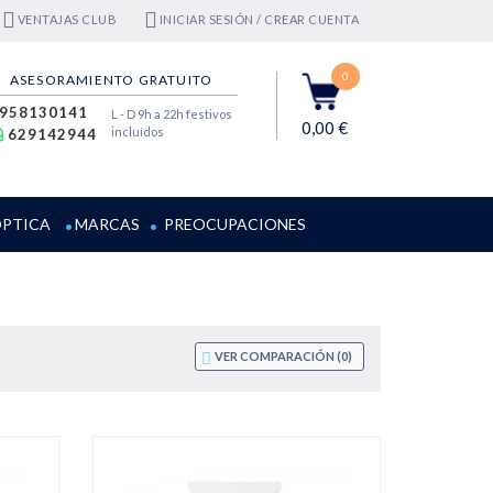
VENTAJAS CLUB
INICIAR SESIÓN / CREAR CUENTA
0
ASESORAMIENTO GRATUITO
958130141
L - D 9h a 22h festivos
0,00 €
incluídos
629142944
PTICA
MARCAS
PREOCUPACIONES
VER COMPARACIÓN (
0
)