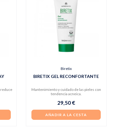
Biretix
AY
BIRETIX GEL RECONFORTANTE
e reduce
Mantenimiento y cuidado de las pieles con
tendencia acneica.
29,50 €
AÑADIR A LA CESTA