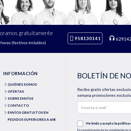
soramos gratuitamente
958130141
62914
horas (festivos incluidos)
INFORMACIÓN
BOLETÍN DE N
QUIÉNES SOMOS
Recibe gratis ofertas exclusi
OFERTAS
semana promociones exclusiva
SOBRE ENVÍOS
CONTACTO
ENVÍOS GRATUITOS EN
PEDIDOS SUPERIORES A 60€
He leído y acepto la
política
En cumplimiento de los establecido en la