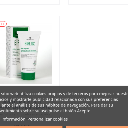
ado
 sitio web utiliza cookies propias y de terceros para mejorar nuest
Biretix
icios y mostrarle publicidad relacionada con sus preferencias
BIRETIX MICROPEEL
ante el análisis de sus hábitos de navegación. Para dar su
ATAMIENTO EXFOLIANTE
entimiento sobre su uso pulse el botón Acepto.
PURIFICANTE
 exfoliante, limpiador y renovador
 información
Personalizar cookies
ico suave con efecto micro-peeling.
21,50 €