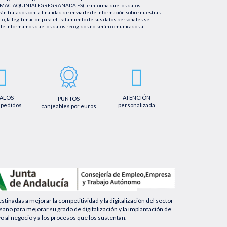
FARMACIAQUINTALEGREGRANADA.ES) le informa que los datos
rán tratados con la finalidad de enviarle de información sobre nuestras
nto, la legitimación para el tratamiento de sus datos personales se
le informamos que los datos recogidos no serán comunicados a
tificación, cancelación u oposición, así como los derechos adicionales que
mail info@farmaciaquintalegregranada.es, así como a través de los
ional sobre nuestra política de privacidad que puede consultar en la
regranada.es//politica-privacidad/
ALOS
ATENCIÓN
PUNTOS
 pedidos
personalizada
canjeables por euros
nadas a mejorar la competitividad y la digitalización del sector
no para mejorar su grado de digitalización y la implantación de
yo al negocio y a los procesos que los sustentan.