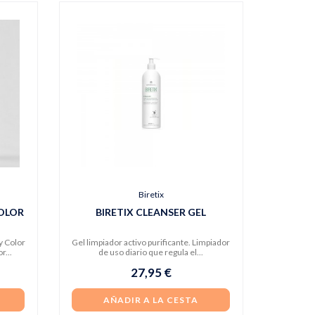
Biretix
OLOR
BIRETIX CLEANSER GEL
y Color
Gel limpiador activo purificante. Limpiador
r...
de uso diario que regula el...
27,95 €
AÑADIR A LA CESTA