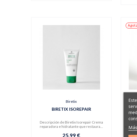
Agot
Este
Biretix
serv
BIRETIX ISOREPAIR
medi
TR
cons
Descripción de Biretix Isorepair Crema
Gel
Más
reparadora e hidratante que restaura...
epidérm
25,99 €