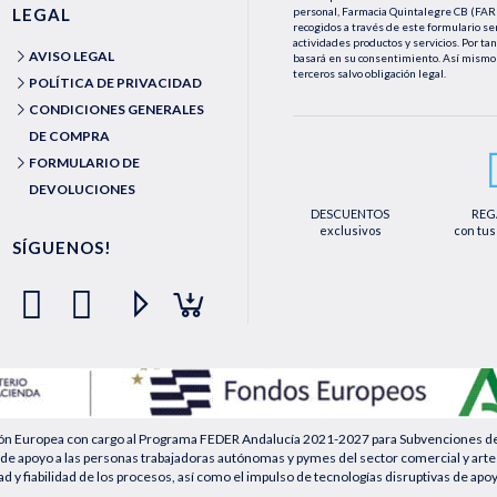
LEGAL
personal, Farmacia Quintalegre CB (
recogidos a través de este formulario se
actividades productos y servicios. Por ta
AVISO LEGAL
basará en su consentimiento. Así mismo 
terceros salvo obligación legal.
POLÍTICA DE PRIVACIDAD
Podrá ejercer los derechos de acceso, rec
CONDICIONES GENERALES
le asisten a través de la dirección de e
medios detallados en la información adic
DE COMPRA
dirección web https://farmaciaquintaleg
FORMULARIO DE
DEVOLUCIONES
DESCUENTOS
REG
exclusivos
con tus
SÍGUENOS!
ión Europea con cargo al Programa FEDER Andalucía 2021-2027 para Subvenciones desti
de apoyo a las personas trabajadoras autónomas y pymes del sector comercial y artesa
ad y fiabilidad de los procesos, así como el impulso de tecnologías disruptivas de apo