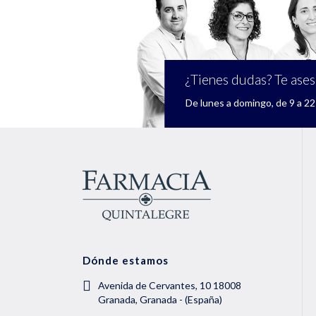
¿Tienes dudas? Te ase
De lunes a domingo, de 9 a 22 
Dónde estamos
Avenida de Cervantes, 10 18008
Granada, Granada - (España)