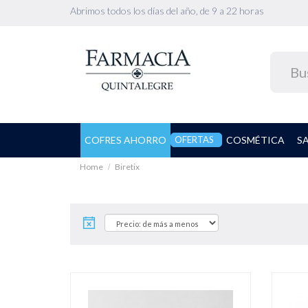
Abrimos todos los días del año, de 9 a 22 horas
COFRES AHORRO
OFERTAS
COSMÉTICA
S
Home
Biretix