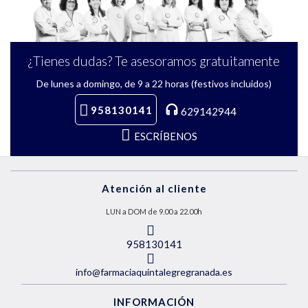
¿Tienes dudas? Te asesoramos gratuitamente
De lunes a domingo, de 9 a 22 horas (festivos incluidos)
958130141
629142944
ESCRÍBENOS
Atención al cliente
LUN a DOM de 9.00 a 22.00h
958130141
info@farmaciaquintalegregranada.es
INFORMACIÓN