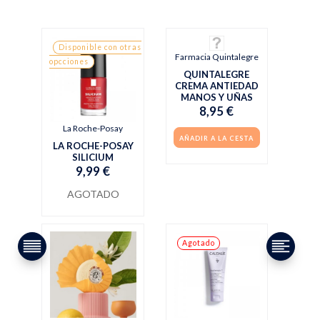
Disponible con otras
Farmacia Quintalegre
opcciones
QUINTALEGRE
CREMA ANTIEDAD
MANOS Y UÑAS
8,95 €
La Roche-Posay
AÑADIR A LA CESTA
LA ROCHE-POSAY
SILICIUM
9,99 €
AGOTADO
Agotado