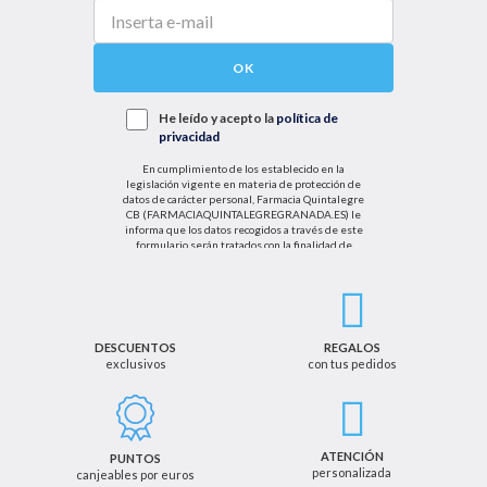
OK
He leído y acepto la
política de
privacidad
En cumplimiento de los establecido en la
legislación vigente en materia de protección de
datos de carácter personal, Farmacia Quintalegre
CB (FARMACIAQUINTALEGREGRANADA.ES) le
informa que los datos recogidos a través de este
formulario serán tratados con la finalidad de
enviarle de información sobre nuestras actividades
productos y servicios. Por tanto, la legitimación para
el tratamiento de sus datos personales se basará
en su consentimiento. Así mismo le informamos
que los datos recogidos no serán comunicados a
terceros salvo obligación legal.
DESCUENTOS
REGALOS
exclusivos
con tus pedidos
Podrá ejercer los derechos de acceso, rectificación,
cancelación u oposición, así como los derechos
adicionales que le asisten a través de la dirección
de email info@farmaciaquintalegregranada.es, así
como a través de los medios detallados en la
ATENCIÓN
PUNTOS
información adicional sobre nuestra política de
personalizada
canjeables por euros
privacidad que puede consultar en la dirección web