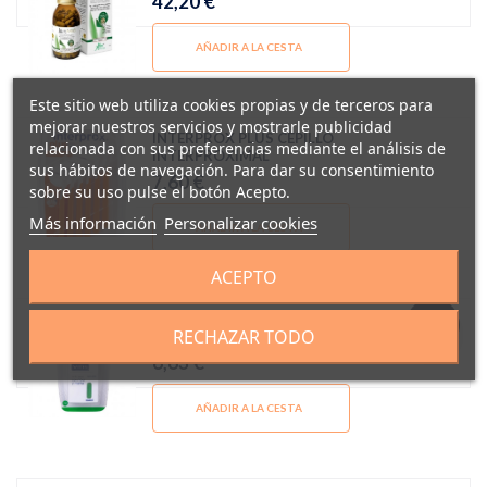
42,20 €
AÑADIR A LA CESTA
Este sitio web utiliza cookies propias y de terceros para
mejorar nuestros servicios y mostrarle publicidad
INTERPROX PLUS CEPILLO
relacionada con sus preferencias mediante el análisis de
INTERPROXIMAL
sus hábitos de navegación. Para dar su consentimiento
7,60 €
sobre su uso pulse el botón Acepto.
Más información
Personalizar cookies
AÑADIR A LA CESTA
ACEPTO
VITIS CINTA DENTAL CON CERA, FLÚOR
RECHAZAR TODO
Y MENTA
6,63 €
AÑADIR A LA CESTA