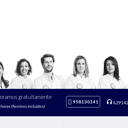
soramos gratuitamente
958130141
62914
horas (festivos incluidos)