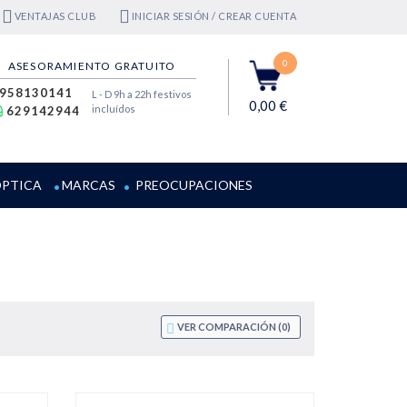
VENTAJAS CLUB
INICIAR SESIÓN / CREAR CUENTA
0
ASESORAMIENTO GRATUITO
958130141
L - D 9h a 22h festivos
0,00 €
incluídos
629142944
PTICA
MARCAS
PREOCUPACIONES
VER COMPARACIÓN (
0
)