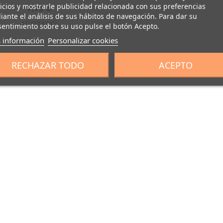
icios y mostrarle publicidad relacionada con sus preferencias
9,95 €
ante el análisis de sus hábitos de navegación. Para dar su
AGOTADO
entimiento sobre su uso pulse el botón Acepto.
 información
Personalizar cookies
RECHAZAR TODO
ACEPTO
ndo 1 - 7 de 7