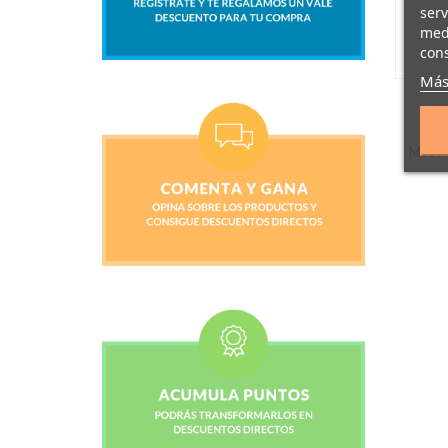
serv
medi
cons
Más
Mostra