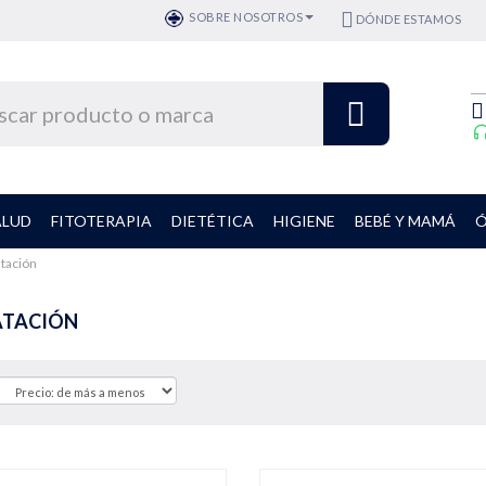
SOBRE NOSOTROS
DÓNDE ESTAMOS
ALUD
FITOTERAPIA
DIETÉTICA
HIGIENE
BEBÉ Y MAMÁ
Ó
tación
ATACIÓN