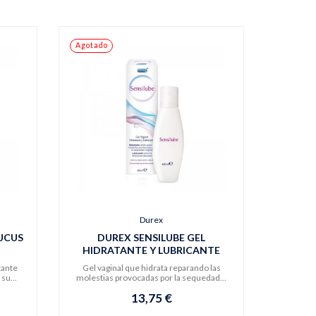
Agotado
Durex
UCUS
DUREX SENSILUBE GEL
HIDRATANTE Y LUBRICANTE
tante
Gel vaginal que hidrata reparando las
su...
molestias provocadas por la sequedad...
13,75 €