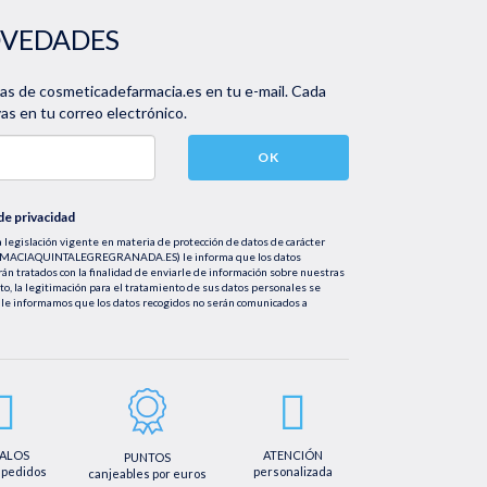
OVEDADES
vas de cosmeticadefarmacia.es en tu e-mail. Cada
s en tu correo electrónico.
OK
 de privacidad
 legislación vigente en materia de protección de datos de carácter
FARMACIAQUINTALEGREGRANADA.ES) le informa que los datos
rán tratados con la finalidad de enviarle de información sobre nuestras
nto, la legitimación para el tratamiento de sus datos personales se
le informamos que los datos recogidos no serán comunicados a
tificación, cancelación u oposición, así como los derechos adicionales que
mail info@farmaciaquintalegregranada.es, así como a través de los
ional sobre nuestra política de privacidad que puede consultar en la
regranada.es//politica-privacidad/
ALOS
ATENCIÓN
PUNTOS
 pedidos
personalizada
canjeables por euros