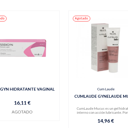
ado
Agotado
IGYN HIDRATANTE VAGINAL
Cum Laude
CUMLAUDE GYNELAUDE M
16,11 €
CumLaude Mucus es un gel hidra
AGOTADO
interno con acción lubricante. Por 
14,96 €