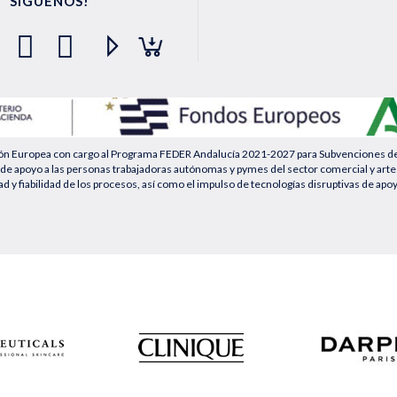
SÍGUENOS!
ión Europea con cargo al Programa FEDER Andalucía 2021-2027 para Subvenciones desti
de apoyo a las personas trabajadoras autónomas y pymes del sector comercial y artesa
ad y fiabilidad de los procesos, así como el impulso de tecnologías disruptivas de apo