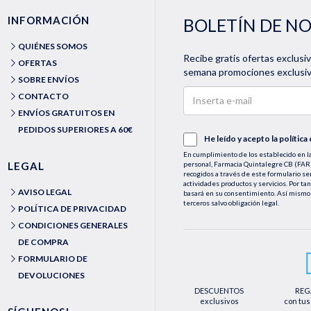
INFORMACIÓN
BOLETÍN DE N
QUIÉNES SOMOS
Recibe gratis ofertas exclusi
OFERTAS
semana promociones exclusiva
SOBRE ENVÍOS
CONTACTO
ENVÍOS GRATUITOS EN
PEDIDOS SUPERIORES A 60€
He leído y acepto la
política
En cumplimiento de los establecido en la
LEGAL
personal, Farmacia Quintalegre CB (
recogidos a través de este formulario se
actividades productos y servicios. Por ta
AVISO LEGAL
basará en su consentimiento. Así mismo 
terceros salvo obligación legal.
POLÍTICA DE PRIVACIDAD
Podrá ejercer los derechos de acceso, rec
CONDICIONES GENERALES
le asisten a través de la dirección de e
medios detallados en la información adic
DE COMPRA
dirección web https://farmaciaquintaleg
FORMULARIO DE
DEVOLUCIONES
DESCUENTOS
REG
exclusivos
con tus