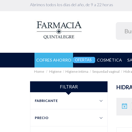
Abrimos todos los días del año, de 9 a 22 horas
COFRES AHORRO
OFERTAS
COSMÉTICA
S
Home
Higiene
Higiene íntima
Sequedad vaginal
Hidra
FILTRAR
HIDR
FABRICANTE
PRECIO