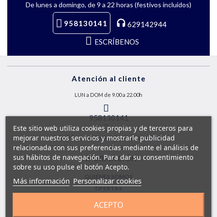
De lunes a domingo, de 9 a 22 horas (festivos incluidos)
958130141
629142944
ESCRÍBENOS
Atención al cliente
LUN a DOM de 9.00 a 22.00h
958130141
Este sitio web utiliza cookies propias y de terceros para
mejorar nuestros servicios y mostrarle publicidad
info@farmaciaquintalegregranada.es
relacionada con sus preferencias mediante el análisis de
sus hábitos de navegación. Para dar su consentimiento
INFORMACIÓN
sobre su uso pulse el botón Acepto.
QUIÉNES SOMOS
Más información
Personalizar cookies
OFERTAS
SOBRE ENVÍOS
ACEPTO
CONTACTO