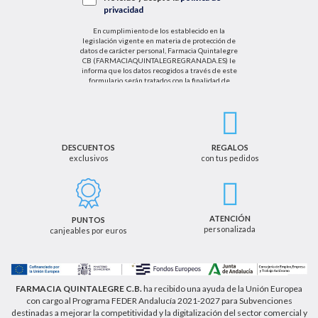
privacidad
En cumplimiento de los establecido en la
legislación vigente en materia de protección de
datos de carácter personal, Farmacia Quintalegre
CB (FARMACIAQUINTALEGREGRANADA.ES) le
informa que los datos recogidos a través de este
formulario serán tratados con la finalidad de
enviarle de información sobre nuestras actividades
productos y servicios. Por tanto, la legitimación para
el tratamiento de sus datos personales se basará
en su consentimiento. Así mismo le informamos
que los datos recogidos no serán comunicados a
terceros salvo obligación legal.
DESCUENTOS
REGALOS
exclusivos
con tus pedidos
Podrá ejercer los derechos de acceso, rectificación,
cancelación u oposición, así como los derechos
adicionales que le asisten a través de la dirección
de email info@farmaciaquintalegregranada.es, así
como a través de los medios detallados en la
ATENCIÓN
PUNTOS
información adicional sobre nuestra política de
personalizada
canjeables por euros
privacidad que puede consultar en la dirección web
https://farmaciaquintalegregranada.es//politica-
privacidad/
FARMACIA QUINTALEGRE C.B.
ha recibido una ayuda de la Unión Europea
con cargo al Programa FEDER Andalucía 2021-2027 para Subvenciones
destinadas a mejorar la competitividad y la digitalización del sector comercial y