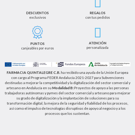
en su consentimiento. Así mismo le informamos
que los datos recogidos no serán comunicados a
terceros salvo obligación legal.
DESCUENTOS
REGALOS
exclusivos
con tus pedidos
Podrá ejercer los derechos de acceso, rectificación,
cancelación u oposición, así como los derechos
adicionales que le asisten a través de la dirección
de email info@farmaciaquintalegregranada.es, así
como a través de los medios detallados en la
ATENCIÓN
PUNTOS
información adicional sobre nuestra política de
personalizada
canjeables por euros
privacidad que puede consultar en la dirección web
https://farmaciaquintalegregranada.es//politica-
privacidad/
FARMACIA QUINTALEGRE C.B.
ha recibido una ayuda de la Unión Europea
con cargo al Programa FEDER Andalucía 2021-2027 para Subvenciones
destinadas a mejorar la competitividad y la digitalización del sector comercial y
artesano en Andalucía en su
Modalidad B:
Proyectos de apoyo a las personas
trabajadoras autónomas y pymes del sector comercial y artesano para mejorar
su grado de digitalización y la implantación de soluciones para su
transformación digital, la mejora de la seguridad y fiabilidad de los procesos,
así como el impulso de tecnologías disruptivas de apoyo al negocio y a los
procesos que los sustentan.