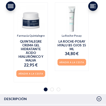
Farmacia Quintalegre
La Roche-Posay
QUINTALEGRE
LA ROCHE-POSAY
CREMA GEL
HYALU B5 OJOS 15
HIDRATANTE
ML
ÁCIDO
34,80 €
HIALURÓNICO Y
MALVA
AÑADIR A LA CESTA
22,95 €
AÑADIR A LA CESTA
DESCRIPCIÓN