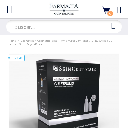
0
Home
Cosmética
Cosmética Facial
Antiarrugas y antiedad
SkinCeuticals CE
Ferulic 30ml + Regalo P-Tiox
OFERTA!