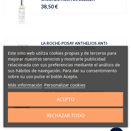
38,50 €
LA ROCHE-POSAY ANTHELIOS ANTI-
BRILLOS SPF 50 + GEL-CREMA
Este sitio web utiliza cookies propias y de terceros para
23,95 €
mejorar nuestros servicios y mostrarle publicidad
relacionada con sus preferencias mediante el análisis de
AÑADIR A LA CESTA
sus hábitos de navegación. Para dar su consentimiento
sobre su uso pulse el botón Acepto.
Más información
Personalizar cookies
LIERAC PREMIUM CREMA SEDOSA
90,96 €
ACEPTO
AÑADIR A LA CESTA
RECHAZAR TODO