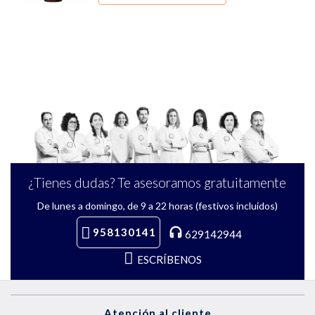
¿Tienes dudas? Te asesoramos gratuitamente
De lunes a domingo, de 9 a 22 horas (festivos incluidos)
958130141
629142944
ESCRÍBENOS
Atención al cliente