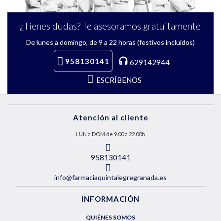
¿Tienes dudas? Te asesoramos gratuitamente
De lunes a domingo, de 9 a 22 horas (festivos incluidos)
958130141
629142944
ESCRÍBENOS
Atención al cliente
LUN a DOM de 9.00 a 22.00h
958130141
info@farmaciaquintalegregranada.es
INFORMACIÓN
QUIÉNES SOMOS