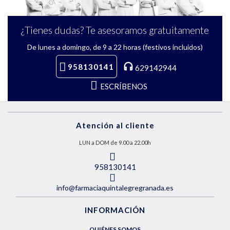
¿Tienes dudas? Te asesoramos gratuitamente
De lunes a domingo, de 9 a 22 horas (festivos incluidos)
958130141
629142944
ESCRÍBENOS
Atención al cliente
LUN a DOM de 9.00 a 22.00h
958130141
info@farmaciaquintalegregranada.es
INFORMACIÓN
QUIÉNES SOMOS