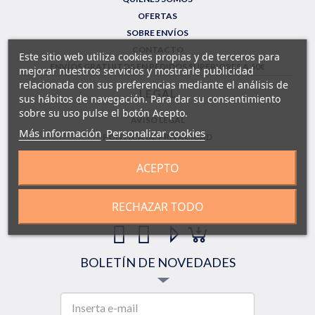
OFERTAS
SOBRE ENVÍOS
CONTACTO
Este sitio web utiliza cookies propias y de terceros para
ENVÍOS GRATUITOS EN PEDIDOS SUPERIORES A 60€
mejorar nuestros servicios y mostrarle publicidad
relacionada con sus preferencias mediante el análisis de
LEGAL
sus hábitos de navegación. Para dar su consentimiento
sobre su uso pulse el botón Acepto.
AVISO LEGAL
Más información
Personalizar cookies
POLÍTICA DE PRIVACIDAD
CONDICIONES GENERALES DE COMPRA
ACEPTO
FORMULARIO DE DEVOLUCIONES
SÍGUENOS!
RECHAZAR TODO
BOLETÍN DE NOVEDADES