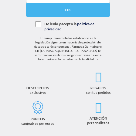
OK
He leído y acepto la
política de
privacidad
En cumplimiento de los establecido en la
legislación vigente en materia de protección de
datos de carácter personal, Farmacia Quintalegre
CB (FARMACIAQUINTALEGREGRANADA.ES) le
informa que los datos recogidos a través de este
formulario serán tratados con la finalidad de
enviarle de información sobre nuestras actividades
productos y servicios. Por tanto, la legitimación para
el tratamiento de sus datos personales se basará
en su consentimiento. Así mismo le informamos
que los datos recogidos no serán comunicados a
terceros salvo obligación legal.
DESCUENTOS
REGALOS
exclusivos
con tus pedidos
Podrá ejercer los derechos de acceso, rectificación,
cancelación u oposición, así como los derechos
adicionales que le asisten a través de la dirección
de email info@farmaciaquintalegregranada.es, así
como a través de los medios detallados en la
ATENCIÓN
PUNTOS
información adicional sobre nuestra política de
personalizada
canjeables por euros
privacidad que puede consultar en la dirección web
https://farmaciaquintalegregranada.es//politica-
privacidad/