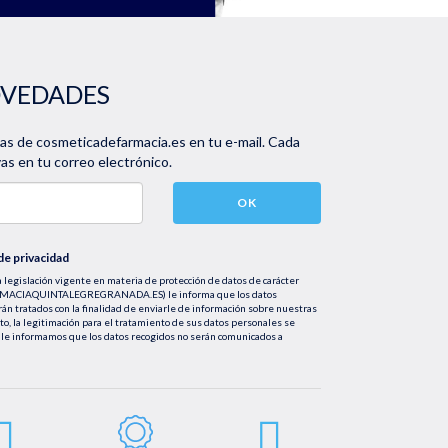
OVEDADES
vas de cosmeticadefarmacia.es en tu e-mail. Cada
s en tu correo electrónico.
OK
 de privacidad
 legislación vigente en materia de protección de datos de carácter
FARMACIAQUINTALEGREGRANADA.ES) le informa que los datos
rán tratados con la finalidad de enviarle de información sobre nuestras
nto, la legitimación para el tratamiento de sus datos personales se
le informamos que los datos recogidos no serán comunicados a
tificación, cancelación u oposición, así como los derechos adicionales que
mail info@farmaciaquintalegregranada.es, así como a través de los
ional sobre nuestra política de privacidad que puede consultar en la
regranada.es//politica-privacidad/