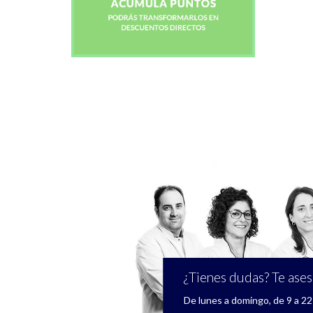
¿Tienes dudas? Te ase
De lunes a domingo, de 9 a 22 