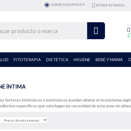
SOBRE NOSOTROS
DÓNDE ESTAMOS
ALUD
FITOTERAPIA
DIETÉTICA
HIGIENE
BEBÉ Y MAMÁ
Ó
NE ÍNTIMA
es factores intrínsecos y extrínsecos pueden alterar el ecosistema vagina
dientes específicos que satisfagan las necesidad de esta zona sin alterar l