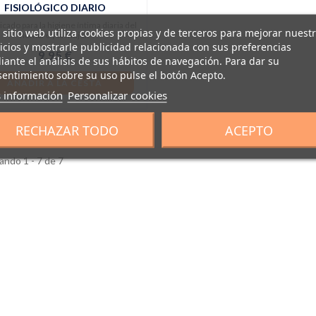
FISIOLÓGICO DIARIO
icado para la higiene íntima diaria del
 sitio web utiliza cookies propias y de terceros para mejorar nuest
hombre y la mujer.
icios y mostrarle publicidad relacionada con sus preferencias
9,95 €
ante el análisis de sus hábitos de navegación. Para dar su
entimiento sobre su uso pulse el botón Acepto.
AÑADIR A LA CESTA
 información
Personalizar cookies
RECHAZAR TODO
ACEPTO
ndo 1 - 7 de 7