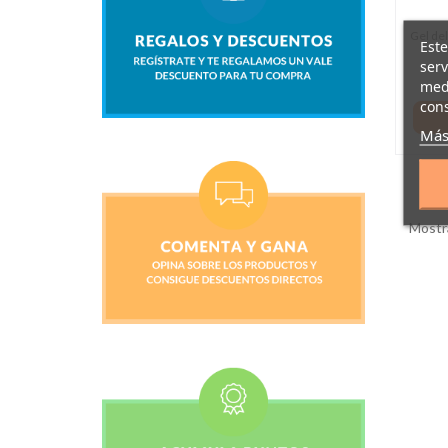
Gel del
Este
serv
medi
cons
Más
Mostra