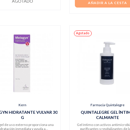
AGOTADO
AÑADIR A LA CESTA
Agotado
Kern
Farmacia Quintalegre
GYN HIDRATANTE VULVAR 30
QUINTALEGRE GEL ÍNTI
G
CALMANTE
gel de uso externo proporciona una
Gel íntimo con activos antimicrob
idratación inmediata y ayuda a...
purificantes y revitalizantes de la