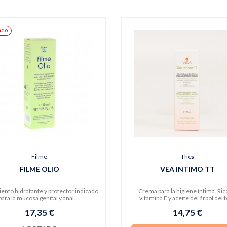
ado
Filme
Thea
FILME OLIO
VEA INTIMO TT
ento hidratante y protector indicado
Crema para la higiene íntima. Ric
para la mucosa genital y anal....
vitamina E y aceite del árbol del té
17,35 €
14,75 €