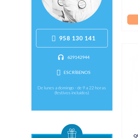
958 130 141
629142944
ESCRÍBENOS
De lunes a domingo - de 9 a 22 horas
(festivos incluidos)
Q