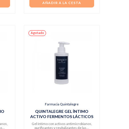
AÑADIR A LA CESTA
Agotado
Farmacia Quintalegre
MO
QUINTALEGRE GEL ÍNTIMO
ACTIVO FERMENTOS LÁCTICOS
BIOLISADOS
ianos,
Gel íntimo con activos antimicrobianos,
s...
purificantes y revitalizantes de las...