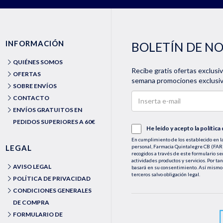
INFORMACIÓN
BOLETÍN DE N
QUIÉNES SOMOS
Recibe gratis ofertas exclusi
OFERTAS
semana promociones exclusiva
SOBRE ENVÍOS
CONTACTO
ENVÍOS GRATUITOS EN
PEDIDOS SUPERIORES A 60€
He leído y acepto la
política
En cumplimiento de los establecido en la
LEGAL
personal, Farmacia Quintalegre CB (
recogidos a través de este formulario se
actividades productos y servicios. Por ta
AVISO LEGAL
basará en su consentimiento. Así mismo 
terceros salvo obligación legal.
POLÍTICA DE PRIVACIDAD
Podrá ejercer los derechos de acceso, rec
CONDICIONES GENERALES
le asisten a través de la dirección de e
medios detallados en la información adic
DE COMPRA
dirección web https://farmaciaquintaleg
FORMULARIO DE