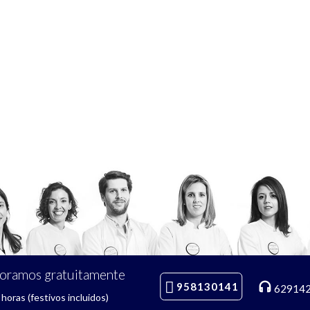
soramos gratuitamente
958130141
62914
horas (festivos incluidos)