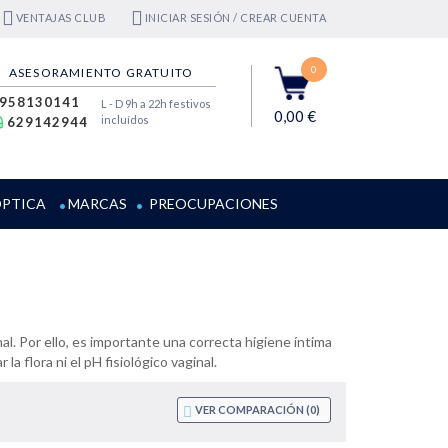
VENTAJAS CLUB
INICIAR SESIÓN / CREAR CUENTA
0
ASESORAMIENTO GRATUITO
958130141
L - D 9h a 22h festivos
0,00 €
incluídos
629142944
PTICA
MARCAS
PREOCUPACIONES
l. Por ello, es importante una correcta higiene íntima
a flora ni el pH fisiológico vaginal.
VER COMPARACIÓN (
0
)