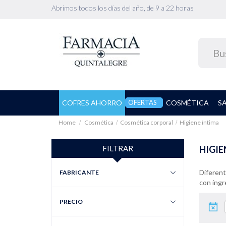
Abrimos todos los días del año, de 9 a 22 horas
COFRES AHORRO
OFERTAS
COSMÉTICA
S
Home
Cosmética
Cosmética corporal
Higiene íntima
FILTRAR
HIGIE
Diferent
FABRICANTE
con ingre
PRECIO