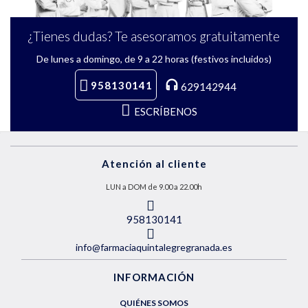
¿Tienes dudas? Te asesoramos gratuitamente
De lunes a domingo, de 9 a 22 horas (festivos incluidos)
958130141
629142944
ESCRÍBENOS
Atención al cliente
LUN a DOM de 9.00 a 22.00h
958130141
info@farmaciaquintalegregranada.es
INFORMACIÓN
QUIÉNES SOMOS