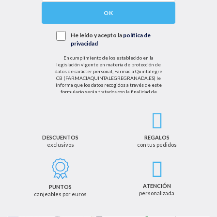
OK
He leído y acepto la
política de
privacidad
En cumplimiento de los establecido en la
legislación vigente en materia de protección de
datos de carácter personal, Farmacia Quintalegre
CB (FARMACIAQUINTALEGREGRANADA.ES) le
informa que los datos recogidos a través de este
formulario serán tratados con la finalidad de
enviarle de información sobre nuestras actividades
productos y servicios. Por tanto, la legitimación para
el tratamiento de sus datos personales se basará
en su consentimiento. Así mismo le informamos
que los datos recogidos no serán comunicados a
terceros salvo obligación legal.
DESCUENTOS
REGALOS
exclusivos
con tus pedidos
Podrá ejercer los derechos de acceso, rectificación,
cancelación u oposición, así como los derechos
adicionales que le asisten a través de la dirección
de email info@farmaciaquintalegregranada.es, así
como a través de los medios detallados en la
ATENCIÓN
PUNTOS
información adicional sobre nuestra política de
personalizada
canjeables por euros
privacidad que puede consultar en la dirección web
https://farmaciaquintalegregranada.es//politica-
privacidad/