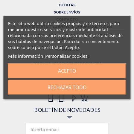
OFERTAS
SOBRE ENVÍOS
CONTACTO
Este sitio web utiliza cookies propias y de terceros para
ENVÍOS GRATUITOS EN PEDIDOS SUPERIORES A 60€
mejorar nuestros servicios y mostrarle publicidad
relacionada con sus preferencias mediante el análisis de
LEGAL
sus hábitos de navegación. Para dar su consentimiento
sobre su uso pulse el botón Acepto.
AVISO LEGAL
Más información
Personalizar cookies
POLÍTICA DE PRIVACIDAD
CONDICIONES GENERALES DE COMPRA
ACEPTO
FORMULARIO DE DEVOLUCIONES
SÍGUENOS!
RECHAZAR TODO
BOLETÍN DE NOVEDADES