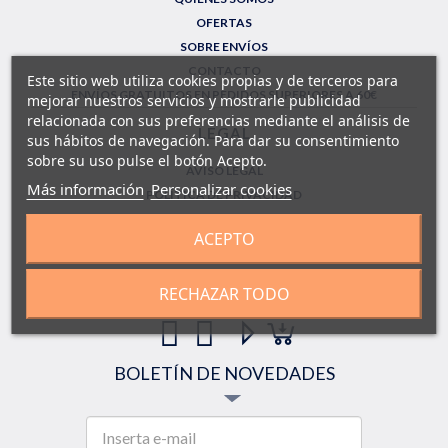
OFERTAS
SOBRE ENVÍOS
CONTACTO
Este sitio web utiliza cookies propias y de terceros para
ENVÍOS GRATUITOS EN PEDIDOS SUPERIORES A 60€
mejorar nuestros servicios y mostrarle publicidad
relacionada con sus preferencias mediante el análisis de
LEGAL
sus hábitos de navegación. Para dar su consentimiento
sobre su uso pulse el botón Acepto.
AVISO LEGAL
Más información
Personalizar cookies
POLÍTICA DE PRIVACIDAD
CONDICIONES GENERALES DE COMPRA
ACEPTO
FORMULARIO DE DEVOLUCIONES
SÍGUENOS!
RECHAZAR TODO
BOLETÍN DE NOVEDADES