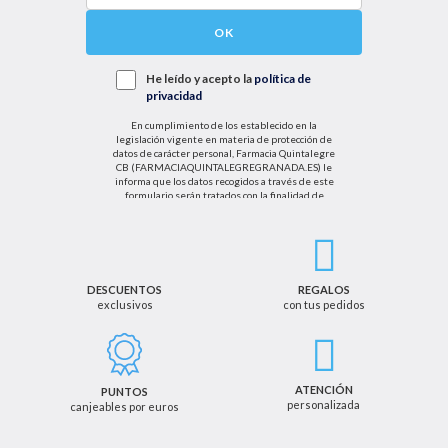
OK
He leído y acepto la
política de
privacidad
En cumplimiento de los establecido en la
legislación vigente en materia de protección de
datos de carácter personal, Farmacia Quintalegre
CB (FARMACIAQUINTALEGREGRANADA.ES) le
informa que los datos recogidos a través de este
formulario serán tratados con la finalidad de
enviarle de información sobre nuestras actividades
productos y servicios. Por tanto, la legitimación para
el tratamiento de sus datos personales se basará
en su consentimiento. Así mismo le informamos
que los datos recogidos no serán comunicados a
terceros salvo obligación legal.
DESCUENTOS
REGALOS
exclusivos
con tus pedidos
Podrá ejercer los derechos de acceso, rectificación,
cancelación u oposición, así como los derechos
adicionales que le asisten a través de la dirección
de email info@farmaciaquintalegregranada.es, así
como a través de los medios detallados en la
ATENCIÓN
PUNTOS
información adicional sobre nuestra política de
personalizada
canjeables por euros
privacidad que puede consultar en la dirección web
https://farmaciaquintalegregranada.es//politica-
privacidad/