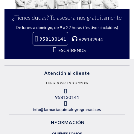
¿Tienes dudas? Te asesoramos gratuitamente
De lunes a domingo, de 9 a 22 horas (festivos incluidos)
958130141
629142944
ESCRÍBENOS
Atención al cliente
LUN a DOM de 9.00 a 22.00h
958130141
info@farmaciaquintalegregranada.es
INFORMACIÓN
QUIÉNES SOMOS