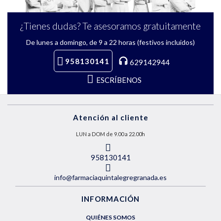
¿Tienes dudas? Te asesoramos gratuitamente
De lunes a domingo, de 9 a 22 horas (festivos incluidos)
958130141
629142944
ESCRÍBENOS
Atención al cliente
LUN a DOM de 9.00 a 22.00h
958130141
info@farmaciaquintalegregranada.es
INFORMACIÓN
QUIÉNES SOMOS