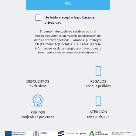
OK
He leído y acepto la
política de
privacidad
En cumplimiento de los establecido en la
legislación vigente en materia de protección de
datos de carácter personal, Farmacia Quintalegre
CB (FARMACIAQUINTALEGREGRANADA.ES) le
informa que los datos recogidos a través de este
formulario serán tratados con la finalidad de
enviarle de información sobre nuestras actividades
productos y servicios. Por tanto, la legitimación para
el tratamiento de sus datos personales se basará
en su consentimiento. Así mismo le informamos
que los datos recogidos no serán comunicados a
terceros salvo obligación legal.
DESCUENTOS
REGALOS
exclusivos
con tus pedidos
Podrá ejercer los derechos de acceso, rectificación,
cancelación u oposición, así como los derechos
adicionales que le asisten a través de la dirección
de email info@farmaciaquintalegregranada.es, así
como a través de los medios detallados en la
ATENCIÓN
PUNTOS
información adicional sobre nuestra política de
personalizada
canjeables por euros
privacidad que puede consultar en la dirección web
https://farmaciaquintalegregranada.es//politica-
privacidad/