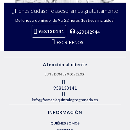
¿Tienes dudas? Te asesoramos gratuitamente
De lunes a domingo, de 9 a 22 horas (festivos incluidos)
958130141
629142944
ESCRÍBENOS
Atención al cliente
LUN a DOM de 9.00 a 22.00h
958130141
info@farmaciaquintalegregranada.es
INFORMACIÓN
QUIÉNES SOMOS