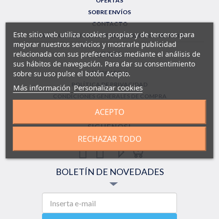
OFERTAS
SOBRE ENVÍOS
CONTACTO
Este sitio web utiliza cookies propias y de terceros para
ENVÍOS GRATUITOS EN PEDIDOS SUPERIORES A 60€
mejorar nuestros servicios y mostrarle publicidad
relacionada con sus preferencias mediante el análisis de
LEGAL
sus hábitos de navegación. Para dar su consentimiento
sobre su uso pulse el botón Acepto.
AVISO LEGAL
POLÍTICA DE PRIVACIDAD
Más información
Personalizar cookies
CONDICIONES GENERALES DE COMPRA
FORMULARIO DE DEVOLUCIONES
ACEPTO
SÍGUENOS!
RECHAZAR TODO
BOLETÍN DE NOVEDADES