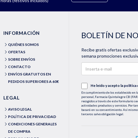
horas (festivos incluidos)
INFORMACIÓN
BOLETÍN DE N
QUIÉNES SOMOS
Recibe gratis ofertas exclusi
OFERTAS
semana promociones exclusiva
SOBRE ENVÍOS
CONTACTO
ENVÍOS GRATUITOS EN
PEDIDOS SUPERIORES A 60€
He leído y acepto la
política
En cumplimiento de los establecido en la
LEGAL
personal, Farmacia Quintalegre CB (
recogidos a través de este formulario se
actividades productos y servicios. Por ta
AVISO LEGAL
basará en su consentimiento. Así mismo 
terceros salvo obligación legal.
POLÍTICA DE PRIVACIDAD
Podrá ejercer los derechos de acceso, rec
CONDICIONES GENERALES
le asisten a través de la dirección de e
medios detallados en la información adic
DE COMPRA
dirección web https://farmaciaquintaleg