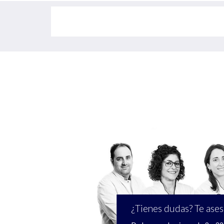
¿Tienes dudas? Te ase