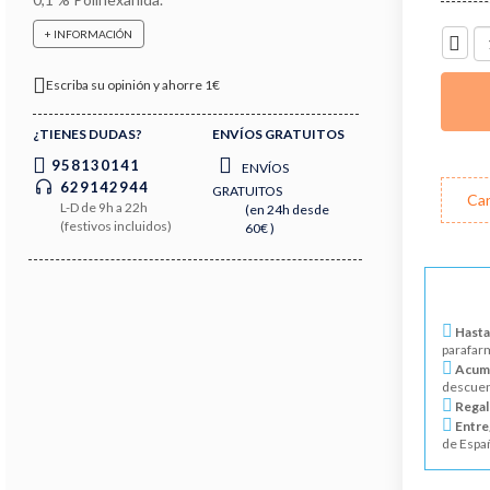
UNIDA
+ INFORMACIÓN
Escriba su opinión y ahorre 1€
¿TIENES DUDAS?
ENVÍOS GRATUITOS
958130141
ENVÍOS
629142944
GRATUITOS
Can
L-D de 9h a 22h
(en 24h desde
(festivos incluidos)
60€ )
Hasta
parafar
Acumu
descuen
Regal
Entre
de Espa