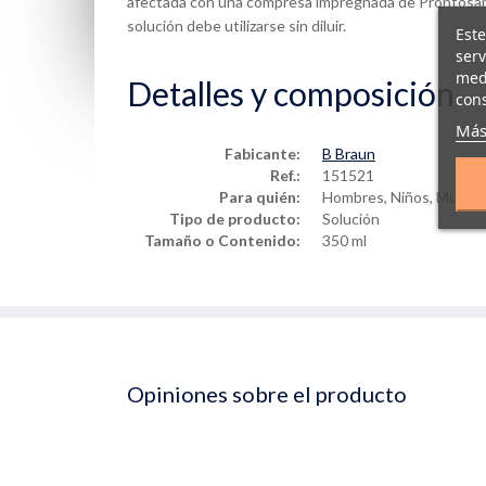
afectada con una compresa impregnada de Prontosan
solución debe utilizarse sin diluir.
Este
serv
medi
Detalles y composición
cons
Más
Fabicante:
B Braun
Ref.:
151521
Para quién:
Hombres, Niños, Mujere
Tipo de producto:
Solución
Tamaño o Contenido:
350 ml
Opiniones sobre el producto