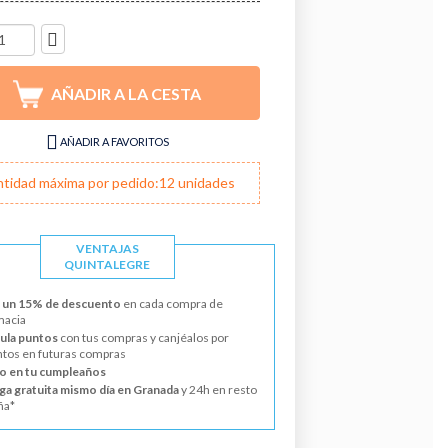
DES
AÑADIR A LA CESTA
AÑADIR A FAVORITOS
tidad máxima por pedido:12 unidades
VENTAJAS
QUINTALEGRE
 un 15% de descuento
en cada compra de
macia
la puntos
con tus compras y canjéalos por
tos en futuras compras
o en tu cumpleaños
ga gratuita mismo día en Granada
y 24h en resto
ña*