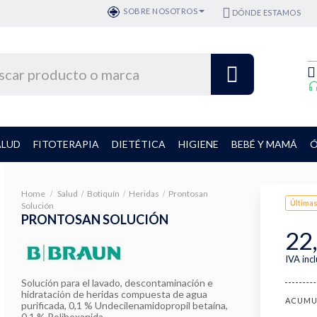
SOBRE NOSOTROS
DÓNDE ESTAMOS
ALUD
FITOTERAPIA
DIETÉTICA
HIGIENE
BEBÉ Y MAMÁ
Ó
Home
Salud
Botiquín
Heridas
Prontosan
Últimas
Solución
PRONTOSAN SOLUCIÓN
22
IVA inc
Solución para el lavado, descontaminación e
hidratación de heridas compuesta de agua
ACUMU
purificada, 0,1 % Undecilenamidopropil betaína,
0,1 % Polihexanida.