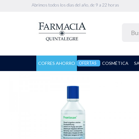
Abrimos todos los días del año, de 9 a 22 horas
COFRES AHORRO
OFERTAS
COSMÉTICA
S