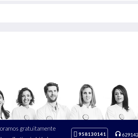
soramos gratuitamente
958130141
62914