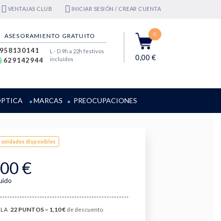
VENTAJAS CLUB
INICIAR SESIÓN / CREAR CUENTA
0
ASESORAMIENTO GRATUITO
958130141
L - D 9h a 22h festivos
0,00 €
incluídos
629142944
PTICA
MARCAS
PREOCUPACIONES
 unidades disponibles
,00 €
luido
22
PUNTOS
=
1,10 €
de descuento
LA