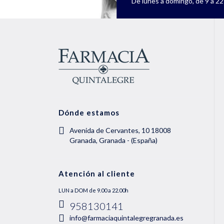
De lunes a domingo, de 9 a 22 
Dónde estamos
Avenida de Cervantes, 10 18008
Granada, Granada - (España)
Atención al cliente
LUN a DOM de 9.00 a 22.00h
958130141
info@farmaciaquintalegregranada.es