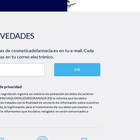
OVEDADES
vas de cosmeticadefarmacia.es en tu e-mail. Cada
s en tu correo electrónico.
OK
 de privacidad
 legislación vigente en materia de protección de datos de carácter
FARMACIAQUINTALEGREGRANADA.ES) le informa que los datos
rán tratados con la finalidad de enviarle de información sobre nuestras
nto, la legitimación para el tratamiento de sus datos personales se
le informamos que los datos recogidos no serán comunicados a
tificación, cancelación u oposición, así como los derechos adicionales que
mail info@farmaciaquintalegregranada.es, así como a través de los
ional sobre nuestra política de privacidad que puede consultar en la
regranada.es//politica-privacidad/