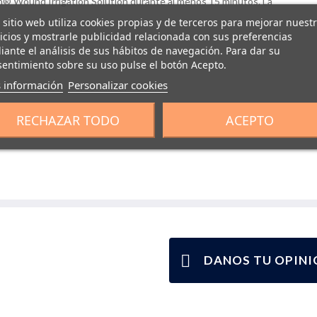
® Wound Irrigation Solution durante al menos 15 minutos. La
 sitio web utiliza cookies propias y de terceros para mejorar nuest
icios y mostrarle publicidad relacionada con sus preferencias
ante el análisis de sus hábitos de navegación. Para dar su
entimiento sobre su uso pulse el botón Acepto.
 información
Personalizar cookies
RECHAZAR TODO
ACEPTO
s
DANOS TU OPINI