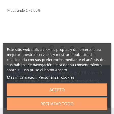
Mostrando 1 - 8 de 8
Este sitio web utiliza cookies propias y de terceros para
mejorar nuestros servicios y mostrarle publicidad
relacionada con sus preferencias mediante el análisis de
sus hábitos de navegación. Para dar su consentimiento
sobre su uso pulse el botón Acepto.
¿Tienes dudas? Te asesoramos gratuitamente
Más información
Personalizar cookies
De lunes a domingo, de 9 a 22 horas (festivos incluidos)
ACEPTO
958130141
629142944
ESCRÍBENOS
RECHAZAR TODO