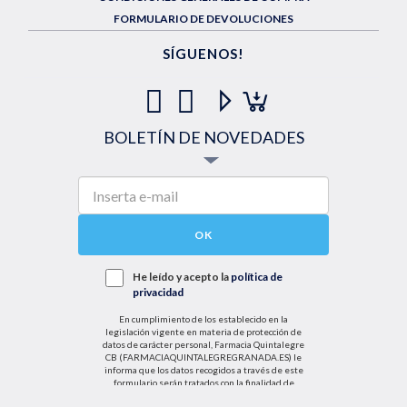
FORMULARIO DE DEVOLUCIONES
SÍGUENOS!
BOLETÍN DE NOVEDADES
OK
He leído y acepto la
política de
privacidad
En cumplimiento de los establecido en la
legislación vigente en materia de protección de
datos de carácter personal, Farmacia Quintalegre
CB (FARMACIAQUINTALEGREGRANADA.ES) le
informa que los datos recogidos a través de este
formulario serán tratados con la finalidad de
enviarle de información sobre nuestras actividades