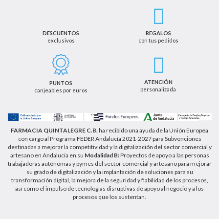
productos y servicios. Por tanto, la legitimación para
el tratamiento de sus datos personales se basará
en su consentimiento. Así mismo le informamos
que los datos recogidos no serán comunicados a
terceros salvo obligación legal.
DESCUENTOS
REGALOS
exclusivos
con tus pedidos
Podrá ejercer los derechos de acceso, rectificación,
cancelación u oposición, así como los derechos
adicionales que le asisten a través de la dirección
de email info@farmaciaquintalegregranada.es, así
como a través de los medios detallados en la
ATENCIÓN
PUNTOS
información adicional sobre nuestra política de
personalizada
canjeables por euros
privacidad que puede consultar en la dirección web
https://farmaciaquintalegregranada.es//politica-
privacidad/
FARMACIA QUINTALEGRE C.B.
ha recibido una ayuda de la Unión Europea
con cargo al Programa FEDER Andalucía 2021-2027 para Subvenciones
destinadas a mejorar la competitividad y la digitalización del sector comercial y
artesano en Andalucía en su
Modalidad B:
Proyectos de apoyo a las personas
trabajadoras autónomas y pymes del sector comercial y artesano para mejorar
su grado de digitalización y la implantación de soluciones para su
transformación digital, la mejora de la seguridad y fiabilidad de los procesos,
así como el impulso de tecnologías disruptivas de apoyo al negocio y a los
procesos que los sustentan.