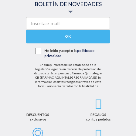
BOLETÍN DE NOVEDADES
OK
He leído y acepto la
política de
privacidad
En cumplimiento de los establecido en la
legislación vigente en materia de protección de
datos de carácter personal, Farmacia Quintalegre
CB (FARMACIAQUINTALEGREGRANADA.ES) le
informa que los datos recogidos a través de este
formulario serán tratados con la finalidad de
enviarle de información sobre nuestras actividades
productos y servicios. Por tanto, la legitimación para
el tratamiento de sus datos personales se basará
en su consentimiento. Así mismo le informamos
que los datos recogidos no serán comunicados a
terceros salvo obligación legal.
DESCUENTOS
REGALOS
exclusivos
con tus pedidos
Podrá ejercer los derechos de acceso, rectificación,
cancelación u oposición, así como los derechos
adicionales que le asisten a través de la dirección