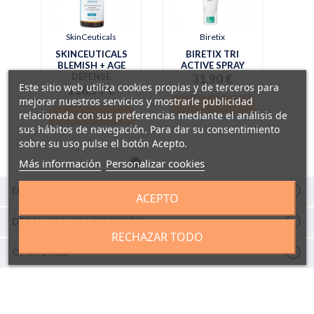
SkinCeuticals
Biretix
SKINCEUTICALS
BIRETIX TRI
BLEMISH + AGE
ACTIVE SPRAY
DEFENSE
31,90 €
Este sitio web utiliza cookies propias y de terceros para
116,99 €
mejorar nuestros servicios y mostrarle publicidad
AÑADIR A LA CESTA
relacionada con sus preferencias mediante el análisis de
AÑADIR A LA CESTA
sus hábitos de navegación. Para dar su consentimiento
sobre su uso pulse el botón Acepto.
Más información
Personalizar cookies
DESCRIPCIÓN
ACEPTO
DETALLES Y COMPOSICIÓN
RECHAZAR TODO
OPINIONES