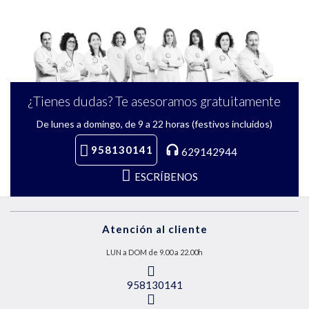
¿Tienes dudas? Te asesoramos gratuitamente
De lunes a domingo, de 9 a 22 horas (festivos incluidos)
958130141
629142944
ESCRÍBENOS
Atención al cliente
LUN a DOM de 9.00 a 22.00h
958130141