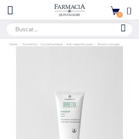
0
Home
Cosmética
Cosmética Facial
Anti-imperfecciones
Biretix Isorepair