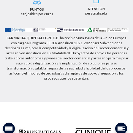
de email info@farmaciaquintalegregranada.es, así
como a través de los medios detallados en la
ATENCIÓN
PUNTOS
información adicional sobre nuestra política de
personalizada
canjeables por euros
privacidad que puede consultar en la dirección web
https://farmaciaquintalegregranada.es//politica-
privacidad/
FARMACIA QUINTALEGRE C.B.
ha recibido una ayuda de la Unión Europea
con cargo al Programa FEDER Andalucía 2021-2027 para Subvenciones
destinadas a mejorar la competitividad y la digitalización del sector comercial y
artesano en Andalucía en su
Modalidad B:
Proyectos de apoyo a las personas
trabajadoras autónomas y pymes del sector comercial y artesano para mejorar
su grado de digitalización y la implantación de soluciones para su
transformación digital, la mejora de la seguridad y fiabilidad de los procesos,
así como el impulso de tecnologías disruptivas de apoyo al negocio y a los
procesos que los sustentan.