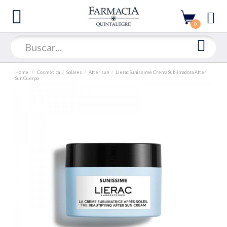
0
Home
Cosmética
Solares
After sun
Lierac Sunissime Crema Sublimadora After
Sun Cuerpo