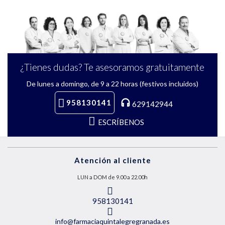
¿Tienes dudas? Te asesoramos gratuitamente
De lunes a domingo, de 9 a 22 horas (festivos incluidos)
958130141
629142944
ESCRÍBENOS
Atención al cliente
LUN a DOM de 9.00 a 22.00h
958130141
info@farmaciaquintalegregranada.es