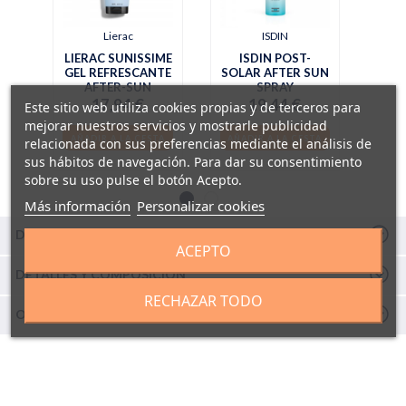
Lierac
ISDIN
LIERAC SUNISSIME
ISDIN POST-
GEL REFRESCANTE
SOLAR AFTER SUN
AFTER-SUN
SPRAY
17,94 €
19,44 €
Este sitio web utiliza cookies propias y de terceros para
mejorar nuestros servicios y mostrarle publicidad
AÑADIR A LA CESTA
AÑADIR A LA CESTA
relacionada con sus preferencias mediante el análisis de
sus hábitos de navegación. Para dar su consentimiento
sobre su uso pulse el botón Acepto.
Más información
Personalizar cookies
DESCRIPCIÓN
ACEPTO
DETALLES Y COMPOSICIÓN
RECHAZAR TODO
OPINIONES