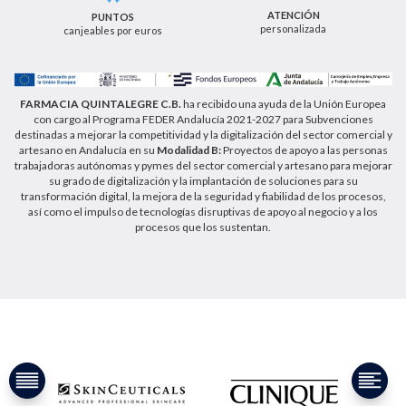
como a través de los medios detallados en la
ATENCIÓN
PUNTOS
información adicional sobre nuestra política de
personalizada
canjeables por euros
privacidad que puede consultar en la dirección web
https://farmaciaquintalegregranada.es//politica-
privacidad/
FARMACIA QUINTALEGRE C.B.
ha recibido una ayuda de la Unión Europea
con cargo al Programa FEDER Andalucía 2021-2027 para Subvenciones
destinadas a mejorar la competitividad y la digitalización del sector comercial y
artesano en Andalucía en su
Modalidad B:
Proyectos de apoyo a las personas
trabajadoras autónomas y pymes del sector comercial y artesano para mejorar
su grado de digitalización y la implantación de soluciones para su
transformación digital, la mejora de la seguridad y fiabilidad de los procesos,
así como el impulso de tecnologías disruptivas de apoyo al negocio y a los
procesos que los sustentan.