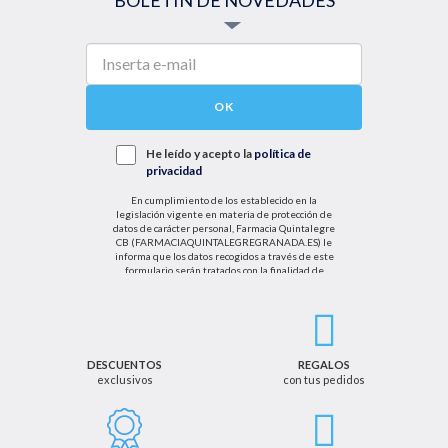
OK
He leído y acepto la
política de
privacidad
En cumplimiento de los establecido en la
legislación vigente en materia de protección de
datos de carácter personal, Farmacia Quintalegre
CB (FARMACIAQUINTALEGREGRANADA.ES) le
informa que los datos recogidos a través de este
formulario serán tratados con la finalidad de
enviarle de información sobre nuestras actividades
productos y servicios. Por tanto, la legitimación para
el tratamiento de sus datos personales se basará
en su consentimiento. Así mismo le informamos
que los datos recogidos no serán comunicados a
terceros salvo obligación legal.
DESCUENTOS
REGALOS
exclusivos
con tus pedidos
Podrá ejercer los derechos de acceso, rectificación,
cancelación u oposición, así como los derechos
adicionales que le asisten a través de la dirección
de email info@farmaciaquintalegregranada.es, así