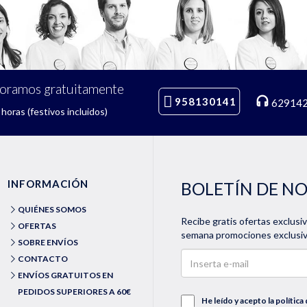
soramos gratuitamente
958130141
62914
horas (festivos incluidos)
INFORMACIÓN
BOLETÍN DE N
QUIÉNES SOMOS
Recibe gratis ofertas exclusi
OFERTAS
semana promociones exclusiva
SOBRE ENVÍOS
CONTACTO
ENVÍOS GRATUITOS EN
PEDIDOS SUPERIORES A 60€
He leído y acepto la
política