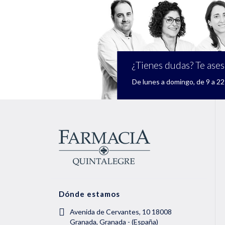
¿Tienes dudas? Te ase
De lunes a domingo, de 9 a 22 
Dónde estamos
Avenida de Cervantes, 10 18008
Granada, Granada - (España)