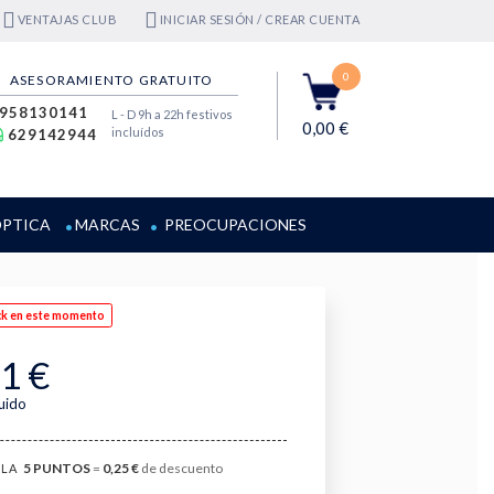
VENTAJAS CLUB
INICIAR SESIÓN / CREAR CUENTA
0
ASESORAMIENTO GRATUITO
958130141
L - D 9h a 22h festivos
0,00 €
incluídos
629142944
PTICA
MARCAS
PREOCUPACIONES
ck en este momento
1 €
luido
5
PUNTOS
=
0,25 €
de descuento
LA