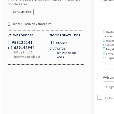
donde estés.
+ INFORMACIÓN
Escriba su opinión y ahorre 1€
Hasta
¿TIENES DUDAS?
ENVÍOS GRATUITOS
parafar
Acumu
958130141
ENVÍOS
descuen
629142944
GRATUITOS
Regal
L-D de 9h a 22h
(en 24h desde
Entre
(festivos incluidos)
60€ )
de Espa
Avísam
acept