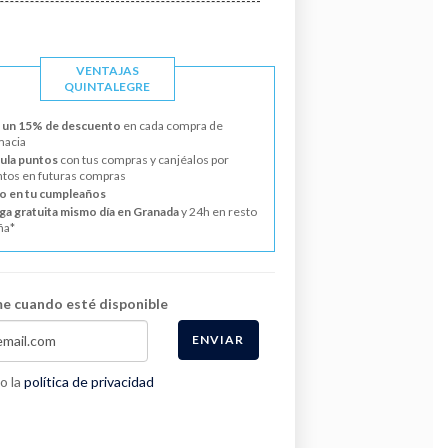
VENTAJAS
QUINTALEGRE
 un 15% de descuento
en cada compra de
macia
la puntos
con tus compras y canjéalos por
tos en futuras compras
o en tu cumpleaños
ga gratuita mismo día en Granada
y 24h en resto
ña*
e cuando esté disponible
ENVIAR
o la
política de privacidad