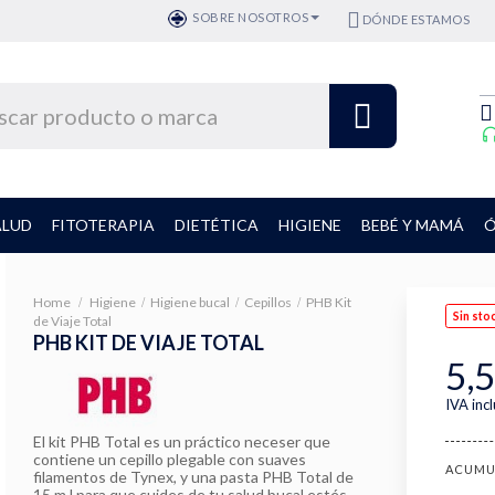
SOBRE NOSOTROS
DÓNDE ESTAMOS
ALUD
FITOTERAPIA
DIETÉTICA
HIGIENE
BEBÉ Y MAMÁ
Ó
Home
Higiene
Higiene bucal
Cepillos
PHB Kit
Sin sto
de Viaje Total
PHB KIT DE VIAJE TOTAL
5,5
IVA inc
El kit PHB Total es un práctico neceser que
contiene un cepillo plegable con suaves
ACUMU
filamentos de Tynex, y una pasta PHB Total de
15 m.l para que cuides de tu salud bucal estés