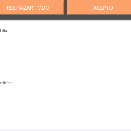
RECHAZAR TODO
ACEPTO
tal
 día.
tífrica