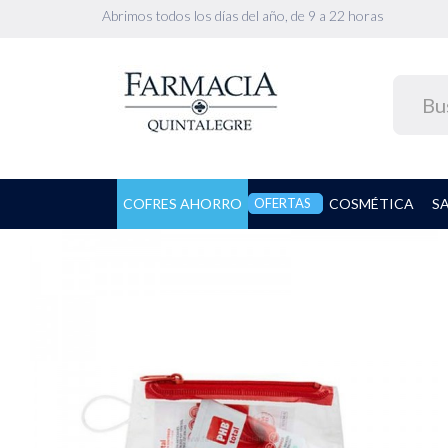
Abrimos todos los días del año, de 9 a 22 horas
COFRES AHORRO
OFERTAS
COSMÉTICA
S