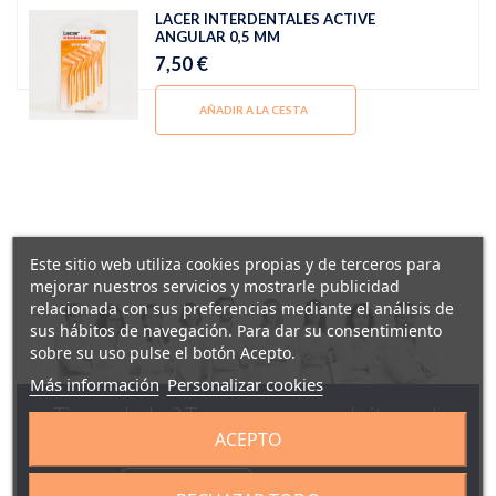
LACER INTERDENTALES ACTIVE
ANGULAR 0,5 MM
7,50 €
AÑADIR A LA CESTA
Este sitio web utiliza cookies propias y de terceros para
mejorar nuestros servicios y mostrarle publicidad
relacionada con sus preferencias mediante el análisis de
sus hábitos de navegación. Para dar su consentimiento
sobre su uso pulse el botón Acepto.
Más información
Personalizar cookies
¿Tienes dudas? Te asesoramos gratuitamente
ACEPTO
De lunes a domingo, de 9 a 22 horas (festivos incluidos)
958130141
629142944