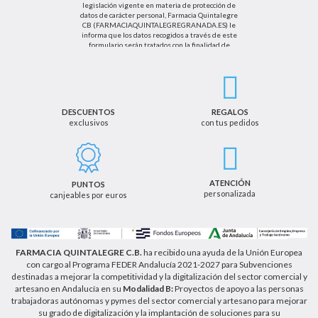
legislación vigente en materia de protección de
datos de carácter personal, Farmacia Quintalegre
CB (FARMACIAQUINTALEGREGRANADA.ES) le
informa que los datos recogidos a través de este
formulario serán tratados con la finalidad de
enviarle de información sobre nuestras actividades
productos y servicios. Por tanto, la legitimación para
el tratamiento de sus datos personales se basará
en su consentimiento. Así mismo le informamos
que los datos recogidos no serán comunicados a
terceros salvo obligación legal.
DESCUENTOS
REGALOS
exclusivos
con tus pedidos
Podrá ejercer los derechos de acceso, rectificación,
cancelación u oposición, así como los derechos
adicionales que le asisten a través de la dirección
de email info@farmaciaquintalegregranada.es, así
como a través de los medios detallados en la
ATENCIÓN
PUNTOS
información adicional sobre nuestra política de
personalizada
canjeables por euros
privacidad que puede consultar en la dirección web
https://farmaciaquintalegregranada.es//politica-
privacidad/
FARMACIA QUINTALEGRE C.B.
ha recibido una ayuda de la Unión Europea
con cargo al Programa FEDER Andalucía 2021-2027 para Subvenciones
destinadas a mejorar la competitividad y la digitalización del sector comercial y
artesano en Andalucía en su
Modalidad B:
Proyectos de apoyo a las personas
trabajadoras autónomas y pymes del sector comercial y artesano para mejorar
su grado de digitalización y la implantación de soluciones para su