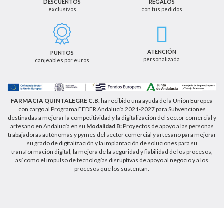
DESCUENTOS
REGALOS
exclusivos
con tus pedidos
Podrá ejercer los derechos de acceso, rectificación,
cancelación u oposición, así como los derechos
adicionales que le asisten a través de la dirección
de email info@farmaciaquintalegregranada.es, así
como a través de los medios detallados en la
ATENCIÓN
PUNTOS
información adicional sobre nuestra política de
personalizada
canjeables por euros
privacidad que puede consultar en la dirección web
https://farmaciaquintalegregranada.es//politica-
privacidad/
FARMACIA QUINTALEGRE C.B.
ha recibido una ayuda de la Unión Europea
con cargo al Programa FEDER Andalucía 2021-2027 para Subvenciones
destinadas a mejorar la competitividad y la digitalización del sector comercial y
artesano en Andalucía en su
Modalidad B:
Proyectos de apoyo a las personas
trabajadoras autónomas y pymes del sector comercial y artesano para mejorar
su grado de digitalización y la implantación de soluciones para su
transformación digital, la mejora de la seguridad y fiabilidad de los procesos,
así como el impulso de tecnologías disruptivas de apoyo al negocio y a los
procesos que los sustentan.