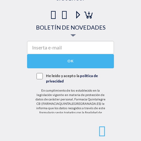
BOLETÍN DE NOVEDADES
OK
He leído y acepto la
política de
privacidad
En cumplimiento de los establecido en la
legislación vigente en materia de protección de
datos de carácter personal, Farmacia Quintalegre
CB (FARMACIAQUINTALEGREGRANADA.ES) le
informa que los datos recogidos a través de este
formulario serán tratados con la finalidad de
enviarle de información sobre nuestras actividades
productos y servicios. Por tanto, la legitimación para
el tratamiento de sus datos personales se basará
en su consentimiento. Así mismo le informamos
que los datos recogidos no serán comunicados a
terceros salvo obligación legal.