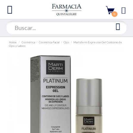
0
Home
Cosmética
Cosmética Facial
Ojos
Martiderm Expresion Gel Contorno de
Ojos y Labios