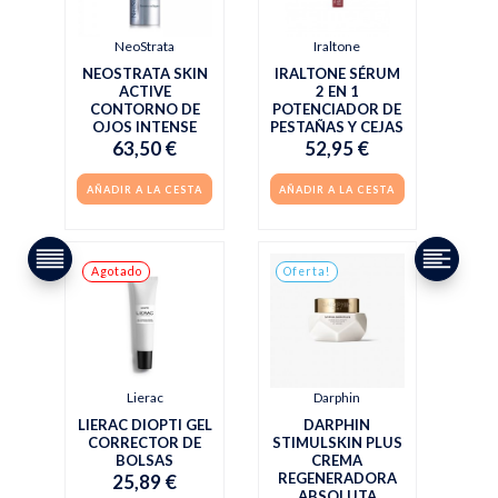
NeoStrata
Iraltone
NEOSTRATA SKIN
IRALTONE SÉRUM
ACTIVE
2 EN 1
CONTORNO DE
POTENCIADOR DE
OJOS INTENSE
PESTAÑAS Y CEJAS
63,50 €
52,95 €
AÑADIR A LA CESTA
AÑADIR A LA CESTA
Agotado
Oferta!
Lierac
Darphin
LIERAC DIOPTI GEL
DARPHIN
CORRECTOR DE
STIMULSKIN PLUS
BOLSAS
CREMA
REGENERADORA
25,89 €
ABSOLUTA