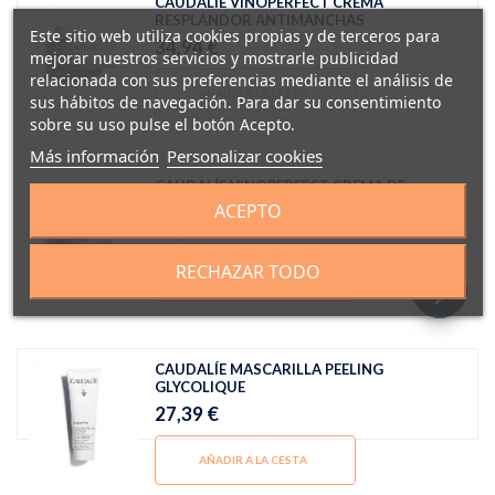
CAUDALIE VINOPERFECT CREMA
RESPLANDOR ANTIMANCHAS
Este sitio web utiliza cookies propias y de terceros para
34,94 €
mejorar nuestros servicios y mostrarle publicidad
relacionada con sus preferencias mediante el análisis de
AÑADIR A LA CESTA
sus hábitos de navegación. Para dar su consentimiento
sobre su uso pulse el botón Acepto.
Más información
Personalizar cookies
CAUDALÍE VINOPERFECT CREMA DE
NOCHE GLICÓLICA ANTIMANCHAS
ACEPTO
38,41 €
RECHAZAR TODO
AÑADIR A LA CESTA
CAUDALÍE MASCARILLA PEELING
GLYCOLIQUE
27,39 €
AÑADIR A LA CESTA