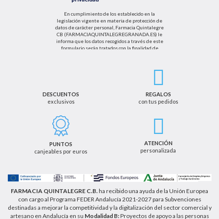
En cumplimiento de los establecido en la
legislación vigente en materia de protección de
datos de carácter personal, Farmacia Quintalegre
CB (FARMACIAQUINTALEGREGRANADA.ES) le
informa que los datos recogidos a través de este
formulario serán tratados con la finalidad de
enviarle de información sobre nuestras actividades
productos y servicios. Por tanto, la legitimación para
el tratamiento de sus datos personales se basará
en su consentimiento. Así mismo le informamos
que los datos recogidos no serán comunicados a
terceros salvo obligación legal.
DESCUENTOS
REGALOS
exclusivos
con tus pedidos
Podrá ejercer los derechos de acceso, rectificación,
cancelación u oposición, así como los derechos
adicionales que le asisten a través de la dirección
de email info@farmaciaquintalegregranada.es, así
como a través de los medios detallados en la
ATENCIÓN
PUNTOS
información adicional sobre nuestra política de
personalizada
canjeables por euros
privacidad que puede consultar en la dirección web
https://farmaciaquintalegregranada.es//politica-
privacidad/
FARMACIA QUINTALEGRE C.B.
ha recibido una ayuda de la Unión Europea
con cargo al Programa FEDER Andalucía 2021-2027 para Subvenciones
destinadas a mejorar la competitividad y la digitalización del sector comercial y
artesano en Andalucía en su
Modalidad B:
Proyectos de apoyo a las personas