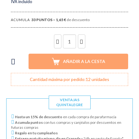
IVA incluido
33
PUNTOS
=
1,65 €
de descuento
ACUMULA
UNIDADES
AÑADIR A LA CESTA
Cantidad máxima por pedido:12 unidades
VENTAJAS
QUINTALEGRE
Hasta un 15% de descuento
en cada compra de parafarmacia
Acumula puntos
con tus compras y canjéalos por descuentos en
futuras compras
Regalo en tu cumpleaños
Entrega gratuita mismo día en Granada
y 24h en resto de España*