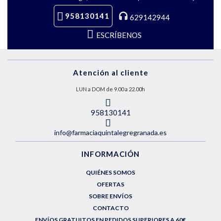
958130141
629142944
ESCRÍBENOS
Atención al cliente
LUN a DOM de 9.00 a 22.00h
958130141
info@farmaciaquintalegregranada.es
INFORMACIÓN
QUIÉNES SOMOS
OFERTAS
SOBRE ENVÍOS
CONTACTO
ENVÍOS GRATUITOS EN PEDIDOS SUPERIORES A 60€