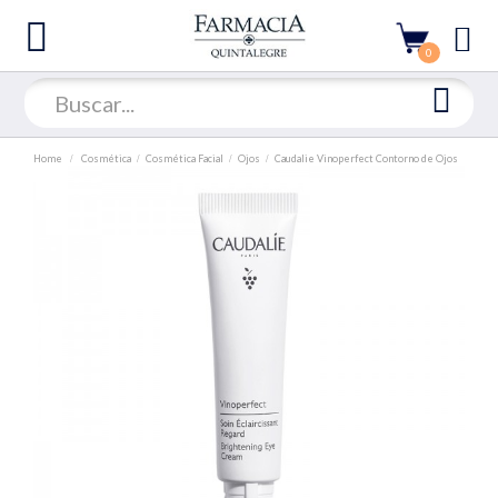
0
Home
Cosmética
Cosmética Facial
Ojos
Caudalie Vinoperfect Contorno de Ojos