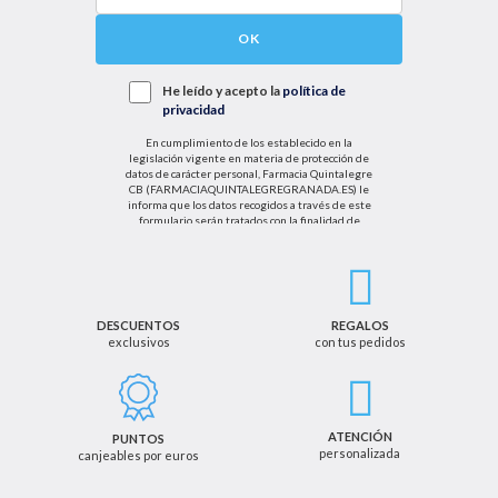
OK
He leído y acepto la
política de
privacidad
En cumplimiento de los establecido en la
legislación vigente en materia de protección de
datos de carácter personal, Farmacia Quintalegre
CB (FARMACIAQUINTALEGREGRANADA.ES) le
informa que los datos recogidos a través de este
formulario serán tratados con la finalidad de
enviarle de información sobre nuestras actividades
productos y servicios. Por tanto, la legitimación para
el tratamiento de sus datos personales se basará
en su consentimiento. Así mismo le informamos
que los datos recogidos no serán comunicados a
terceros salvo obligación legal.
DESCUENTOS
REGALOS
exclusivos
con tus pedidos
Podrá ejercer los derechos de acceso, rectificación,
cancelación u oposición, así como los derechos
adicionales que le asisten a través de la dirección
de email info@farmaciaquintalegregranada.es, así
como a través de los medios detallados en la
ATENCIÓN
PUNTOS
información adicional sobre nuestra política de
personalizada
canjeables por euros
privacidad que puede consultar en la dirección web
https://farmaciaquintalegregranada.es//politica-
privacidad/