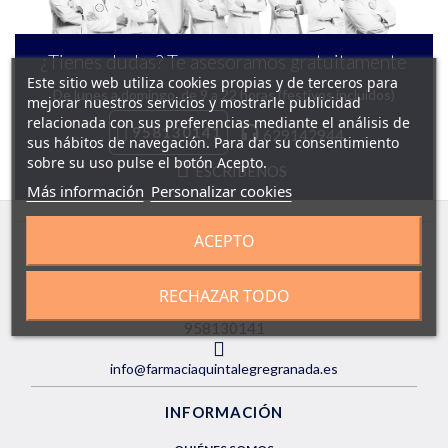
¿Tienes dudas? Te asesoramos gratuitamente
Este sitio web utiliza cookies propias y de terceros para
De lunes a domingo, de 9 a 22 horas (festivos incluidos)
mejorar nuestros servicios y mostrarle publicidad
relacionada con sus preferencias mediante el análisis de
958130141
629142944
sus hábitos de navegación. Para dar su consentimiento
sobre su uso pulse el botón Acepto.
ESCRÍBENOS
Más información
Personalizar cookies
ACEPTO
Atención al cliente
LUN a DOM de 9.00 a 22.00h
RECHAZAR TODO
958130141
info@farmaciaquintalegregranada.es
INFORMACIÓN