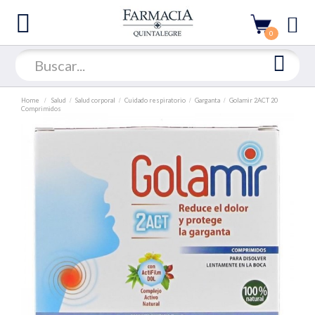
0
Home
Salud
Salud corporal
Cuidado respiratorio
Garganta
Golamir 2ACT 20
Comprimidos