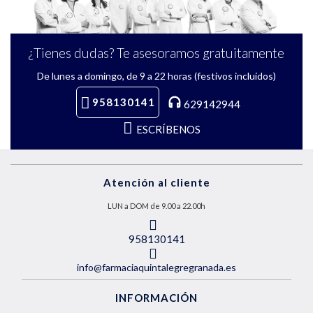
¿Tienes dudas? Te asesoramos gratuitamente
De lunes a domingo, de 9 a 22 horas (festivos incluidos)
958130141
629142944
ESCRÍBENOS
Atención al cliente
LUN a DOM de 9.00 a 22.00h
958130141
info@farmaciaquintalegregranada.es
INFORMACIÓN