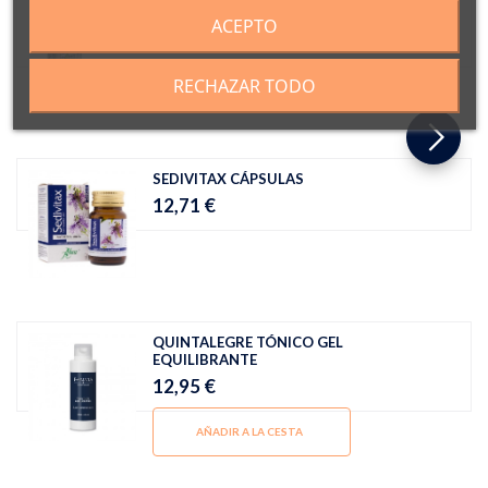
LYNFASE ADELGACCIÓN TISANA
ACEPTO
9,50 €
RECHAZAR TODO
AÑADIR A LA CESTA
SEDIVITAX CÁPSULAS
12,71 €
QUINTALEGRE TÓNICO GEL
EQUILIBRANTE
12,95 €
AÑADIR A LA CESTA