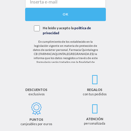
OK
He leído y acepto la
política de
privacidad
En cumplimiento de los establecido en la
legislación vigente en materia de protección de
datos de carácter personal, Farmacia Quintalegre
CB (FARMACIAQUINTALEGREGRANADA.ES) le
informa que los datos recogidos a través de este
formulario serán tratados con la finalidad de
enviarle de información sobre nuestras actividades
productos y servicios. Por tanto, la legitimación para
el tratamiento de sus datos personales se basará
en su consentimiento. Así mismo le informamos
que los datos recogidos no serán comunicados a
terceros salvo obligación legal.
DESCUENTOS
REGALOS
exclusivos
con tus pedidos
Podrá ejercer los derechos de acceso, rectificación,
cancelación u oposición, así como los derechos
adicionales que le asisten a través de la dirección
de email info@farmaciaquintalegregranada.es, así
como a través de los medios detallados en la
ATENCIÓN
PUNTOS
información adicional sobre nuestra política de
personalizada
canjeables por euros
privacidad que puede consultar en la dirección web
https://farmaciaquintalegregranada.es//politica-