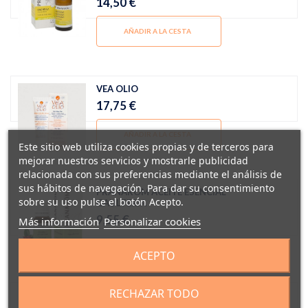
14,50 €
AÑADIR A LA CESTA
VEA OLIO
17,75 €
AÑADIR A LA CESTA
Este sitio web utiliza cookies propias y de terceros para
mejorar nuestros servicios y mostrarle publicidad
relacionada con sus preferencias mediante el análisis de
sus hábitos de navegación. Para dar su consentimiento
PRANAROM ACEITE ESENCIAL
sobre su uso pulse el botón Acepto.
GAULTERIA
9,55 €
Más información
Personalizar cookies
ACEPTO
RECHAZAR TODO
FILME OLIO