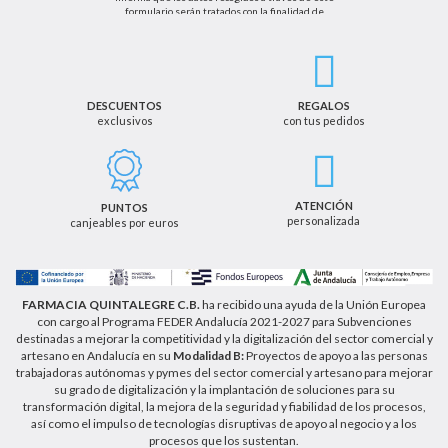
formulario serán tratados con la finalidad de
enviarle de información sobre nuestras actividades
productos y servicios. Por tanto, la legitimación para
el tratamiento de sus datos personales se basará
en su consentimiento. Así mismo le informamos
que los datos recogidos no serán comunicados a
terceros salvo obligación legal.
DESCUENTOS
REGALOS
exclusivos
con tus pedidos
Podrá ejercer los derechos de acceso, rectificación,
cancelación u oposición, así como los derechos
adicionales que le asisten a través de la dirección
de email info@farmaciaquintalegregranada.es, así
como a través de los medios detallados en la
ATENCIÓN
PUNTOS
información adicional sobre nuestra política de
personalizada
canjeables por euros
privacidad que puede consultar en la dirección web
https://farmaciaquintalegregranada.es//politica-
privacidad/
FARMACIA QUINTALEGRE C.B.
ha recibido una ayuda de la Unión Europea
con cargo al Programa FEDER Andalucía 2021-2027 para Subvenciones
destinadas a mejorar la competitividad y la digitalización del sector comercial y
artesano en Andalucía en su
Modalidad B:
Proyectos de apoyo a las personas
trabajadoras autónomas y pymes del sector comercial y artesano para mejorar
su grado de digitalización y la implantación de soluciones para su
transformación digital, la mejora de la seguridad y fiabilidad de los procesos,
así como el impulso de tecnologías disruptivas de apoyo al negocio y a los
procesos que los sustentan.