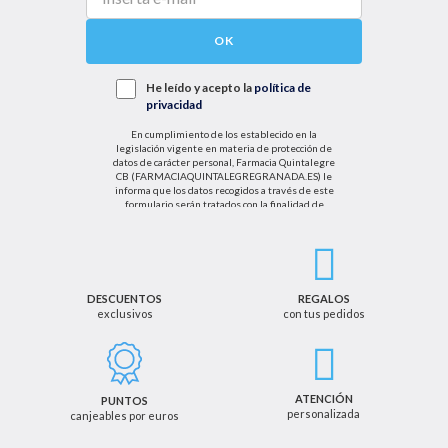
OK
He leído y acepto la
política de
privacidad
En cumplimiento de los establecido en la
legislación vigente en materia de protección de
datos de carácter personal, Farmacia Quintalegre
CB (FARMACIAQUINTALEGREGRANADA.ES) le
informa que los datos recogidos a través de este
formulario serán tratados con la finalidad de
enviarle de información sobre nuestras actividades
productos y servicios. Por tanto, la legitimación para
el tratamiento de sus datos personales se basará
en su consentimiento. Así mismo le informamos
que los datos recogidos no serán comunicados a
terceros salvo obligación legal.
DESCUENTOS
REGALOS
exclusivos
con tus pedidos
Podrá ejercer los derechos de acceso, rectificación,
cancelación u oposición, así como los derechos
adicionales que le asisten a través de la dirección
de email info@farmaciaquintalegregranada.es, así
como a través de los medios detallados en la
ATENCIÓN
PUNTOS
información adicional sobre nuestra política de
personalizada
canjeables por euros
privacidad que puede consultar en la dirección web
https://farmaciaquintalegregranada.es//politica-
privacidad/