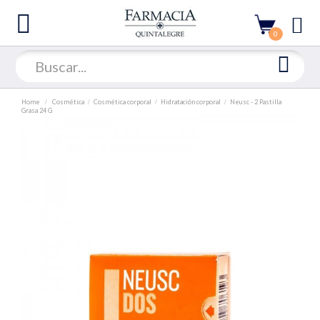
0
Home
Cosmética
Cosmética corporal
Hidratación corporal
Neusc - 2 Pastilla
Grasa 24 G