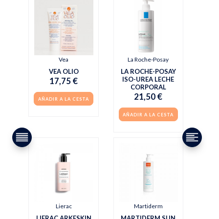
Vea
La Roche-Posay
VEA OLIO
LA ROCHE-POSAY
ISO-UREA LECHE
17,75 €
CORPORAL
21,50 €
AÑADIR A LA CESTA
AÑADIR A LA CESTA
Lierac
Martiderm
LIERAC ARKESKIN
MARTIDERM SUN