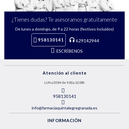
¿Tienes dudas? Te asesoramos gratuitamente
De lunes a domingo, de 9 a 22 horas (festivos incluidos)
958130141
629142944
ESCRÍBENOS
Atención al cliente
LUN a DOM de 9.00 a 22.00h
958130141
info@farmaciaquintalegregranada.es
INFORMACIÓN