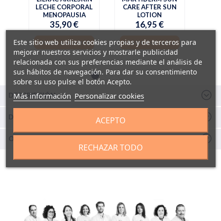
LECHE CORPORAL
CARE AFTER SUN
MENOPAUSIA
LOTION
35,90 €
16,95 €
Este sitio web utiliza cookies propias y de terceros para
AÑADIR A LA CESTA
AÑADIR A LA CESTA
mejorar nuestros servicios y mostrarle publicidad
relacionada con sus preferencias mediante el análisis de
sus hábitos de navegación. Para dar su consentimiento
sobre su uso pulse el botón Acepto.
Más información
Personalizar cookies
DESCRIPCIÓN
DETALLES Y COMPOSICIÓN
ACEPTO
OPINIONES
RECHAZAR TODO