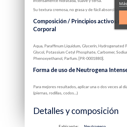
intensamente hidratada, suave y tersa.
Más
Su textura cremosa, no grasa y de fácil absorción per
Composición / Principios activos de
Corporal
Aqua, Paraffinum Liquidum, Glycerin, Hydrogenated Pa
Glycol, Potassium Cetyl Phosphate, Carbomer, Sodium
Phenoxyethanol, Parfum. [PR-0001880].
Forma de uso de Neutrogena Intense
Para mejores resultados, aplicar una o dos veces al dí
(piernas, rodillas, codos…)
Detalles y composición
Fabicante:
Neutrogena