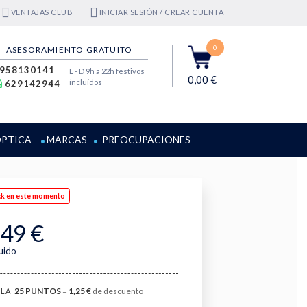
VENTAJAS CLUB
INICIAR SESIÓN / CREAR CUENTA
0
ASESORAMIENTO GRATUITO
958130141
L - D 9h a 22h festivos
0,00 €
incluídos
629142944
PTICA
MARCAS
PREOCUPACIONES
ck en este momento
,49 €
luido
25
PUNTOS
=
1,25 €
de descuento
LA