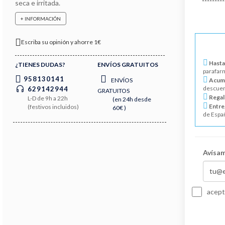
seca e irritada.
+ INFORMACIÓN
Escriba su opinión y ahorre 1€
Hasta
¿TIENES DUDAS?
ENVÍOS GRATUITOS
parafar
958130141
ENVÍOS
Acumu
descuen
629142944
GRATUITOS
Regal
L-D de 9h a 22h
(en 24h desde
Entre
(festivos incluidos)
60€ )
de Espa
Avísam
acept