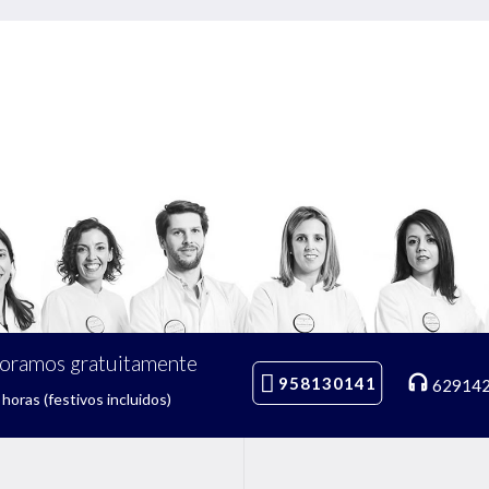
soramos gratuitamente
958130141
62914
horas (festivos incluidos)