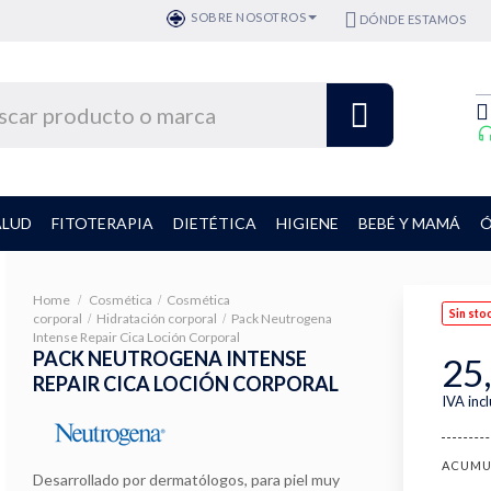
SOBRE NOSOTROS
DÓNDE ESTAMOS
ALUD
FITOTERAPIA
DIETÉTICA
HIGIENE
BEBÉ Y MAMÁ
Ó
Home
Cosmética
Cosmética
Sin sto
corporal
Hidratación corporal
Pack Neutrogena
Intense Repair Cica Loción Corporal
PACK NEUTROGENA INTENSE
25
REPAIR CICA LOCIÓN CORPORAL
IVA inc
ACUMU
Desarrollado por dermatólogos, para piel muy