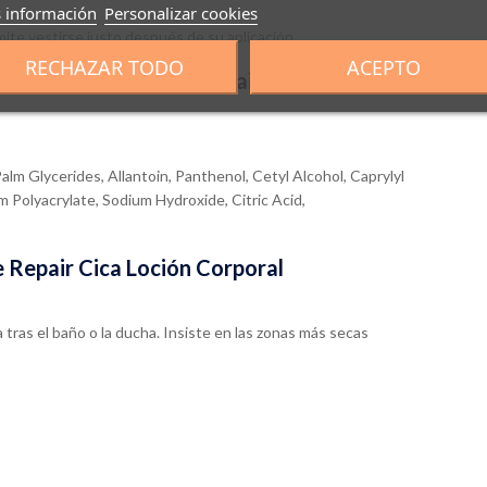
 información
Personalizar cookies
mite vestirse justo después de su aplicación.
RECHAZAR TODO
ACEPTO
 Neutrogena Intense Repair Cica Loción
lm Glycerides, Allantoin, Panthenol, Cetyl Alcohol, Caprylyl
 Polyacrylate, Sodium Hydroxide, Citric Acid,
 Repair Cica Loción Corporal
a tras el baño o la ducha. Insiste en las zonas más secas