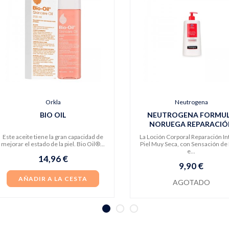
Orkla
Neutrogena
BIO OIL
NEUTROGENA FORMU
NORUEGA REPARACIÓ
INTENSA
Este aceite tiene la gran capacidad de
La Loción Corporal Reparación I
mejorar el estado de la piel. Bio Oil®...
Piel Muy Seca, con Sensación de 
e...
14,96 €
9,90 €
AÑADIR A LA CESTA
AGOTADO