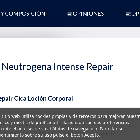
 Y COMPOSICIÓN
OPINIONES
OP
 Neutrogena Intense Repair
pair Cica Loción Corporal
 sitio web utiliza cookies propias y de terceros para mejorar nuest
n pantenol y alantoína actúa como una “venda” hidratante
icios y mostrarle publicidad relacionada con sus preferencias
n picores y áspera desde la primera aplicación.
ante el análisis de sus hábitos de navegación. Para dar su
e alivio y confort. Día tras día, la piel se fortalece y queda
entimiento sobre su uso pulse el botón Acepto.