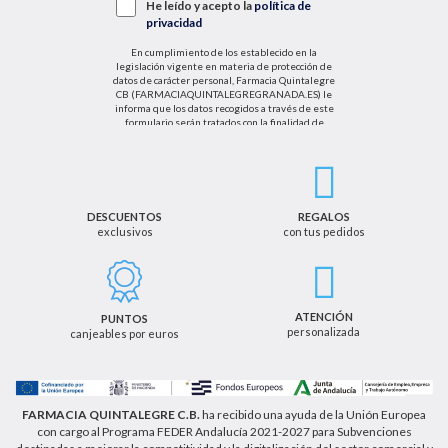
He leído y acepto la
política de
privacidad
En cumplimiento de los establecido en la
legislación vigente en materia de protección de
datos de carácter personal, Farmacia Quintalegre
CB (FARMACIAQUINTALEGREGRANADA.ES) le
informa que los datos recogidos a través de este
formulario serán tratados con la finalidad de
enviarle de información sobre nuestras actividades
productos y servicios. Por tanto, la legitimación para
el tratamiento de sus datos personales se basará
en su consentimiento. Así mismo le informamos
que los datos recogidos no serán comunicados a
terceros salvo obligación legal.
DESCUENTOS
REGALOS
exclusivos
con tus pedidos
Podrá ejercer los derechos de acceso, rectificación,
cancelación u oposición, así como los derechos
adicionales que le asisten a través de la dirección
de email info@farmaciaquintalegregranada.es, así
como a través de los medios detallados en la
ATENCIÓN
PUNTOS
información adicional sobre nuestra política de
personalizada
canjeables por euros
privacidad que puede consultar en la dirección web
https://farmaciaquintalegregranada.es//politica-
privacidad/
FARMACIA QUINTALEGRE C.B.
ha recibido una ayuda de la Unión Europea
con cargo al Programa FEDER Andalucía 2021-2027 para Subvenciones