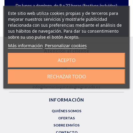
De lunes a domingo, de 9 a 22 horas (festivos incluidos)
Este sitio web utiliza cookies propias y de terceros para
958130141
629142944
mejorar nuestros servicios y mostrarle publicidad
relacionada con sus preferencias mediante el análisis de
ESCRÍBENOS
sus hábitos de navegación. Para dar su consentimiento
sobre su uso pulse el botón Acepto.
Más información
Personalizar cookies
Atención al cliente
ACEPTO
LUN a DOM de 9.00 a 22.00h
958130141
RECHAZAR TODO
info@farmaciaquintalegregranada.es
INFORMACIÓN
QUIÉNES SOMOS
OFERTAS
SOBRE ENVÍOS
CONTACTO