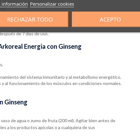
 información
Personalizar cookies
ión*
RECHAZAR TODO
ACEPTO
 después de 7 días de uso.
 Arkoreal Energia con Ginseng
s.
onamiento del sistema inmunitario y al metabolismo energético.
 y al funcionamiento de los músculos en condiciones normales.
on Ginseng
n vaso de agua o zumo de fruta (200 ml). Agitar bien antes de
es a los productos apícolas o a cualquiera de sus