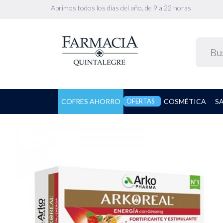
Abrimos todos los días del año, de 9 a 22 horas
COFRES AHORRO
OFERTAS
COSMÉTICA
S