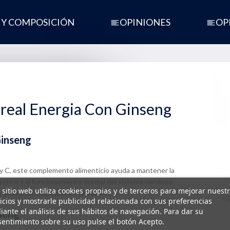
 Y COMPOSICIÓN
OPINIONES
OP
real Energia Con Ginseng
Ginseng
2 y C, este complemento alimenticio ayuda a mantener la
rgético y al funcionamiento normal del sistema nervioso.
 sitio web utiliza cookies propias y de terceros para mejorar nuest
es buscan un suplemento saludable.
icios y mostrarle publicidad relacionada con sus preferencias
ante el análisis de sus hábitos de navegación. Para dar su
nseng
entimiento sobre su uso pulse el botón Acepto.