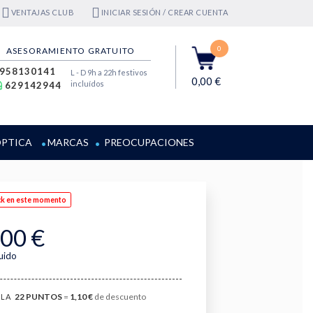
VENTAJAS CLUB
INICIAR SESIÓN / CREAR CUENTA
0
ASESORAMIENTO GRATUITO
958130141
L - D 9h a 22h festivos
0,00 €
incluídos
629142944
PTICA
MARCAS
PREOCUPACIONES
ck en este momento
,00 €
luido
22
PUNTOS
=
1,10 €
de descuento
LA