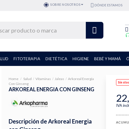
SOBRE NOSOTROS
DÓNDE ESTAMOS
ALUD
FITOTERAPIA
DIETÉTICA
HIGIENE
BEBÉ Y MAMÁ
Ó
Home
Salud
Vitaminas
Jaleas
Arkoreal Energia
Sin sto
Con Ginseng
ARKOREAL ENERGIA CON GINSENG
22
IVA inc
Descripción de Arkoreal Energia
ACUMU