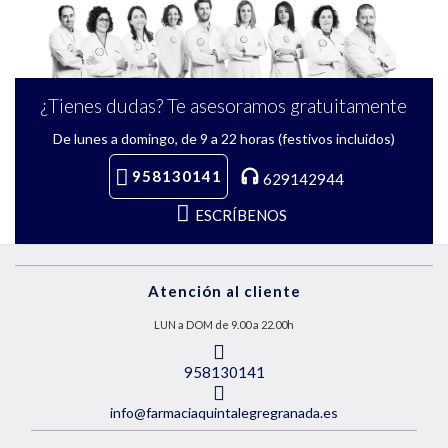
¿Tienes dudas? Te asesoramos gratuitamente
De lunes a domingo, de 9 a 22 horas (festivos incluidos)
958130141
629142944
ESCRÍBENOS
Atención al cliente
LUN a DOM de 9.00 a 22.00h
958130141
info@farmaciaquintalegregranada.es