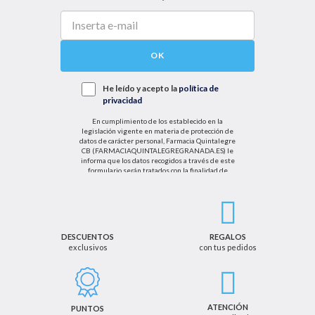
OK
He leído y acepto la
política de
privacidad
En cumplimiento de los establecido en la
legislación vigente en materia de protección de
datos de carácter personal, Farmacia Quintalegre
CB (FARMACIAQUINTALEGREGRANADA.ES) le
informa que los datos recogidos a través de este
formulario serán tratados con la finalidad de
enviarle de información sobre nuestras actividades
productos y servicios. Por tanto, la legitimación para
el tratamiento de sus datos personales se basará
en su consentimiento. Así mismo le informamos
que los datos recogidos no serán comunicados a
terceros salvo obligación legal.
DESCUENTOS
REGALOS
exclusivos
con tus pedidos
Podrá ejercer los derechos de acceso, rectificación,
cancelación u oposición, así como los derechos
adicionales que le asisten a través de la dirección
de email info@farmaciaquintalegregranada.es, así
como a través de los medios detallados en la
ATENCIÓN
PUNTOS
información adicional sobre nuestra política de