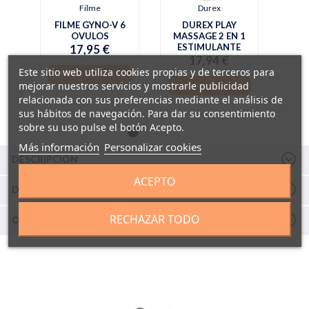
Filme
Durex
FILME GYNO-V 6
DUREX PLAY
OVULOS
MASSAGE 2 EN 1
ESTIMULANTE
17,95 €
17,94 €
Este sitio web utiliza cookies propias y de terceros para
AÑADIR A LA CESTA
mejorar nuestros servicios y mostrarle publicidad
AÑADIR A LA CESTA
relacionada con sus preferencias mediante el análisis de
sus hábitos de navegación. Para dar su consentimiento
sobre su uso pulse el botón Acepto.
Más información
Personalizar cookies
DESCRIPCIÓN
ACEPTO
DETALLES Y COMPOSICIÓN
RECHAZAR TODO
OPINIONES