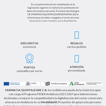
En cumplimiento de los establecido en la
legislación vigente en materia de protección de
datos de carácter personal, Farmacia Quintalegre
CB (FARMACIAQUINTALEGREGRANADA.ES) le
informa que los datos recogidos a través de este
formulario serán tratados con la finalidad de
enviarle de información sobre nuestras actividades
productos y servicios. Por tanto, la legitimación para
el tratamiento de sus datos personales se basará
en su consentimiento. Así mismo le informamos
que los datos recogidos no serán comunicados a
terceros salvo obligación legal.
DESCUENTOS
REGALOS
exclusivos
con tus pedidos
Podrá ejercer los derechos de acceso, rectificación,
cancelación u oposición, así como los derechos
adicionales que le asisten a través de la dirección
de email info@farmaciaquintalegregranada.es, así
como a través de los medios detallados en la
ATENCIÓN
PUNTOS
información adicional sobre nuestra política de
personalizada
canjeables por euros
privacidad que puede consultar en la dirección web
https://farmaciaquintalegregranada.es//politica-
privacidad/
FARMACIA QUINTALEGRE C.B.
ha recibido una ayuda de la Unión Europea
con cargo al Programa FEDER Andalucía 2021-2027 para Subvenciones
destinadas a mejorar la competitividad y la digitalización del sector comercial y
artesano en Andalucía en su
Modalidad B:
Proyectos de apoyo a las personas