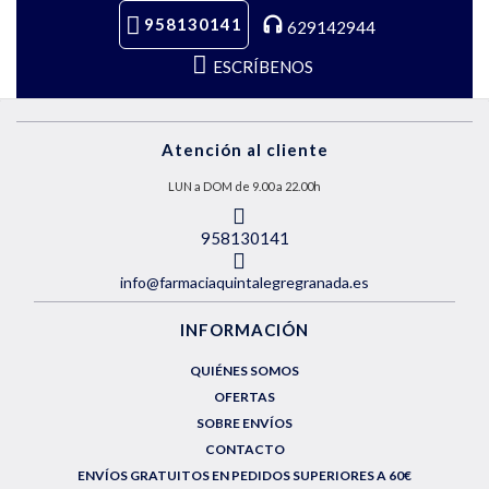
958130141
629142944
ESCRÍBENOS
Atención al cliente
LUN a DOM de 9.00 a 22.00h
958130141
info@farmaciaquintalegregranada.es
INFORMACIÓN
QUIÉNES SOMOS
OFERTAS
SOBRE ENVÍOS
CONTACTO
ENVÍOS GRATUITOS EN PEDIDOS SUPERIORES A 60€