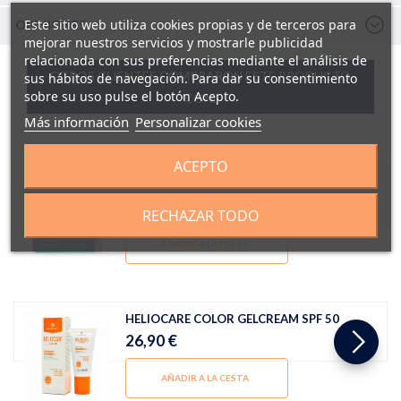
Este sitio web utiliza cookies propias y de terceros para
OPINIONES
mejorar nuestros servicios y mostrarle publicidad
relacionada con sus preferencias mediante el análisis de
OTROS CLIENTES COMPRARON ESTE PRODUCTO
sus hábitos de navegación. Para dar su consentimiento
sobre su uso pulse el botón Acepto.
CON:
Más información
Personalizar cookies
ACEPTO
MARTIDERM AMPOLLAS FLASH
13,00 €
RECHAZAR TODO
AÑADIR A LA CESTA
HELIOCARE COLOR GELCREAM SPF 50
26,90 €
AÑADIR A LA CESTA