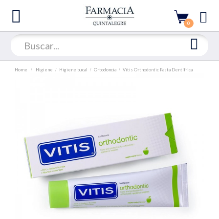
0
Home
Higiene
Higiene bucal
Ortodoncia
Vitis Orthodontic Pasta Dentífrica