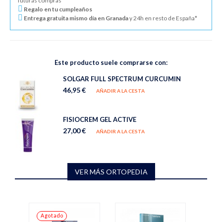
futuras compras
Regalo en tu cumpleaños
Entrega gratuita mismo día en Granada
y 24h en resto de España*
Este producto suele comprarse con:
SOLGAR FULL SPECTRUM CURCUMIN
46,95 €
AÑADIR A LA CESTA
FISIOCREM GEL ACTIVE
27,00 €
AÑADIR A LA CESTA
VER MÁS ORTOPEDIA
Agotado