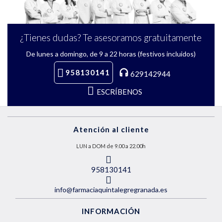
¿Tienes dudas? Te asesoramos gratuitamente
De lunes a domingo, de 9 a 22 horas (festivos incluidos)
958130141
629142944
ESCRÍBENOS
Atención al cliente
LUN a DOM de 9.00 a 22.00h
958130141
info@farmaciaquintalegregranada.es
INFORMACIÓN