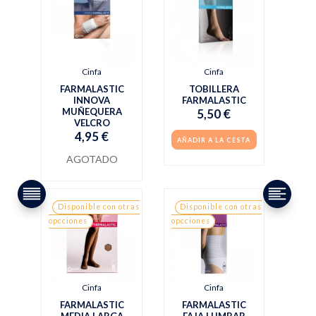
Cinfa
Cinfa
FARMALASTIC
TOBILLERA
INNOVA
FARMALASTIC
MUÑEQUERA
5,50 €
VELCRO
4,95 €
AÑADIR A LA CESTA
AGOTADO
Disponible con otras
Disponible con otras
opcciones
opcciones
Cinfa
Cinfa
FARMALASTIC
FARMALASTIC
MEDIA LARGA
FAJA LUMBAR