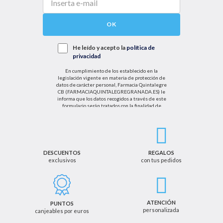
OK
He leído y acepto la
política de
privacidad
En cumplimiento de los establecido en la
legislación vigente en materia de protección de
datos de carácter personal, Farmacia Quintalegre
CB (FARMACIAQUINTALEGREGRANADA.ES) le
informa que los datos recogidos a través de este
formulario serán tratados con la finalidad de
enviarle de información sobre nuestras actividades
productos y servicios. Por tanto, la legitimación para
el tratamiento de sus datos personales se basará
en su consentimiento. Así mismo le informamos
que los datos recogidos no serán comunicados a
terceros salvo obligación legal.
DESCUENTOS
REGALOS
exclusivos
con tus pedidos
Podrá ejercer los derechos de acceso, rectificación,
cancelación u oposición, así como los derechos
adicionales que le asisten a través de la dirección
de email info@farmaciaquintalegregranada.es, así
como a través de los medios detallados en la
ATENCIÓN
PUNTOS
información adicional sobre nuestra política de
personalizada
canjeables por euros
privacidad que puede consultar en la dirección web
https://farmaciaquintalegregranada.es//politica-