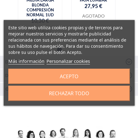
BLONDA
27,95 €
COMPRESIÓN
NORMAL 1UD
AGOTADO
10,30 €
Este sitio web utiliza cookies propias y de terceros para
AGOTADO
mejorar nuestros servicios y mostrarle publicidad
relacionada con sus preferencias mediante el análisis de
sus hábitos de navegación. Para dar su consentimiento
sobre su uso pulse el botón Acepto.
Más información
Personalizar cookies
DESCRIPCIÓN
DETALLES Y COMPOSICIÓN
ACEPTO
OPINIONES
RECHAZAR TODO