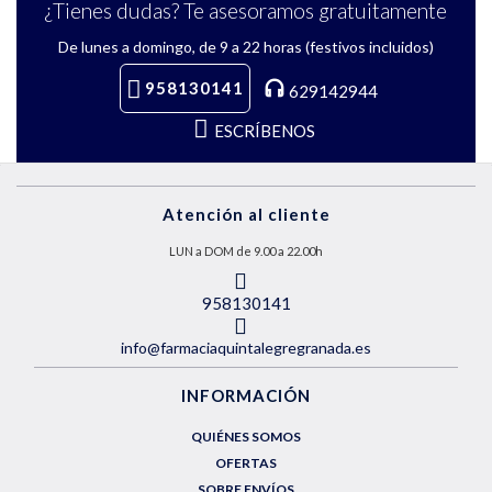
¿Tienes dudas? Te asesoramos gratuitamente
De lunes a domingo, de 9 a 22 horas (festivos incluidos)
958130141
629142944
ESCRÍBENOS
Atención al cliente
LUN a DOM de 9.00 a 22.00h
958130141
info@farmaciaquintalegregranada.es
INFORMACIÓN
QUIÉNES SOMOS
OFERTAS
SOBRE ENVÍOS