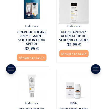
Heliocare
Heliocare
COFRE HELIOCARE
HELIOCARE 360º
360º PIGMENT
ACNIMAT OPTID
SOLUTION FLUID
SEBORREGULADOR
SPF50+
32,95 €
32,95 €
AÑADIR A LA CESTA
AÑADIR A LA CESTA
Heliocare
ISDIN