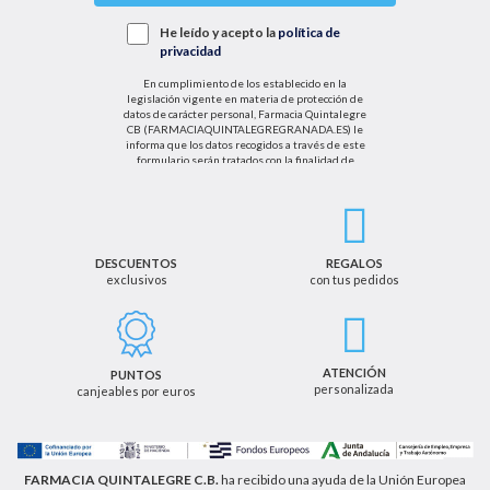
He leído y acepto la
política de
privacidad
En cumplimiento de los establecido en la
legislación vigente en materia de protección de
datos de carácter personal, Farmacia Quintalegre
CB (FARMACIAQUINTALEGREGRANADA.ES) le
informa que los datos recogidos a través de este
formulario serán tratados con la finalidad de
enviarle de información sobre nuestras actividades
productos y servicios. Por tanto, la legitimación para
el tratamiento de sus datos personales se basará
en su consentimiento. Así mismo le informamos
que los datos recogidos no serán comunicados a
terceros salvo obligación legal.
DESCUENTOS
REGALOS
exclusivos
con tus pedidos
Podrá ejercer los derechos de acceso, rectificación,
cancelación u oposición, así como los derechos
adicionales que le asisten a través de la dirección
de email info@farmaciaquintalegregranada.es, así
como a través de los medios detallados en la
ATENCIÓN
PUNTOS
información adicional sobre nuestra política de
personalizada
canjeables por euros
privacidad que puede consultar en la dirección web
https://farmaciaquintalegregranada.es//politica-
privacidad/
FARMACIA QUINTALEGRE C.B.
ha recibido una ayuda de la Unión Europea