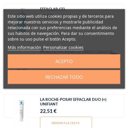
EFFACLAR GEL
20,90 €
Este sitio web utiliza cookies propias y de terceros para
mejorar nuestros servicios y mostrarle publicidad
relacionada con sus preferencias mediante el análisis de
AÑADIR A LA CESTA
sus hábitos de navegación. Para dar su consentimiento
sobre su uso pulse el botón Acepto.
Más información
Personalizar cookies
MONCHO MORENO ACONDICIONADOR
BOND J'AIME BOND
ACEPTO
22,51 €
AÑADIR A LA CESTA
RECHAZAR TODO
LA ROCHE-POSAY EFFACLAR DUO (+)
UNIFIANT
22,51 €
AÑADIR A LA CESTA