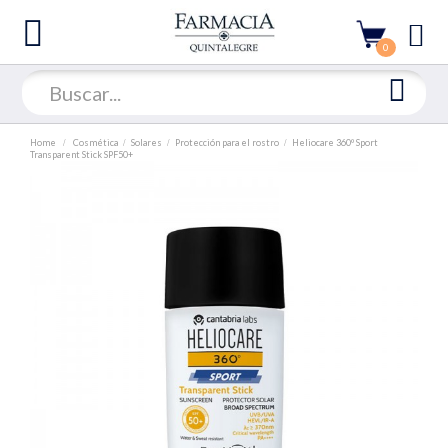
0
Home
Cosmética
Solares
Protección para el rostro
Heliocare 360⁰ Sport
Transparent Stick SPF50+