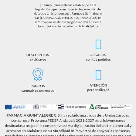
En cumplimiento de los establecido en la
legislación vigente en materia de protección de
datos de carácter personal, Farmacia Quintalegre
CB (FARMACIAQUINTALEGREGRANADA.ES) le
informa que los datos recogidos a través de este
formulario serán tratados con la finalidad de
enviarle de información sobre nuestras actividades
productos y servicios. Por tanto, la legitimación para
el tratamiento de sus datos personales se basará
en su consentimiento. Así mismo le informamos
que los datos recogidos no serán comunicados a
terceros salvo obligación legal.
DESCUENTOS
REGALOS
exclusivos
con tus pedidos
Podrá ejercer los derechos de acceso, rectificación,
cancelación u oposición, así como los derechos
adicionales que le asisten a través de la dirección
de email info@farmaciaquintalegregranada.es, así
como a través de los medios detallados en la
ATENCIÓN
PUNTOS
información adicional sobre nuestra política de
personalizada
canjeables por euros
privacidad que puede consultar en la dirección web
https://farmaciaquintalegregranada.es//politica-
privacidad/
FARMACIA QUINTALEGRE C.B.
ha recibido una ayuda de la Unión Europea
con cargo al Programa FEDER Andalucía 2021-2027 para Subvenciones
destinadas a mejorar la competitividad y la digitalización del sector comercial y
artesano en Andalucía en su
Modalidad B:
Proyectos de apoyo a las personas
trabajadoras autónomas y pymes del sector comercial y artesano para mejorar