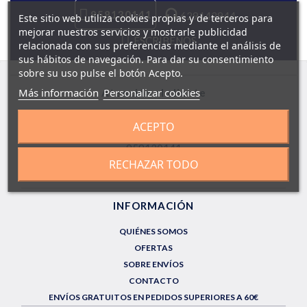
958130141
629142944
Este sitio web utiliza cookies propias y de terceros para
mejorar nuestros servicios y mostrarle publicidad
ESCRÍBENOS
relacionada con sus preferencias mediante el análisis de
sus hábitos de navegación. Para dar su consentimiento
sobre su uso pulse el botón Acepto.
Más información
Personalizar cookies
Atención al cliente
LUN a DOM de 9.00 a 22.00h
ACEPTO
958130141
RECHAZAR TODO
info@farmaciaquintalegregranada.es
INFORMACIÓN
QUIÉNES SOMOS
OFERTAS
SOBRE ENVÍOS
CONTACTO
ENVÍOS GRATUITOS EN PEDIDOS SUPERIORES A 60€