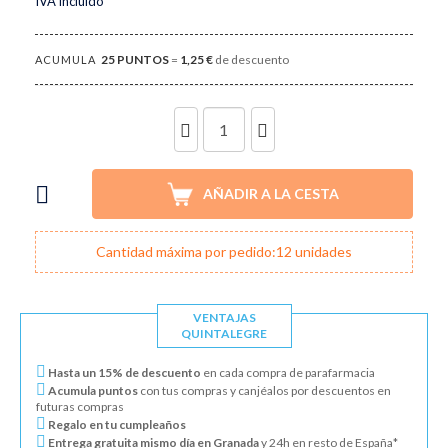
IVA incluido
25
PUNTOS
=
1,25 €
de descuento
ACUMULA
UNIDADES
AÑADIR A LA CESTA
Cantidad máxima por pedido:12 unidades
VENTAJAS
QUINTALEGRE
Hasta un 15% de descuento
en cada compra de parafarmacia
Acumula puntos
con tus compras y canjéalos por descuentos en
futuras compras
Regalo en tu cumpleaños
Entrega gratuita mismo día en Granada
y 24h en resto de España*